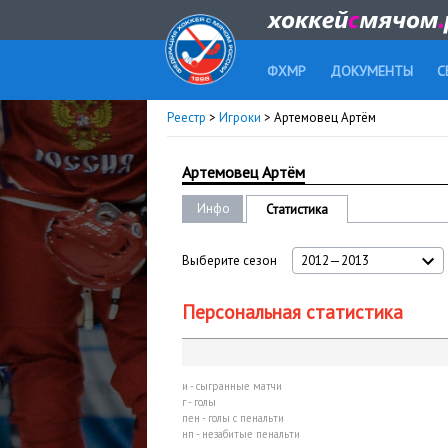
ФХМР
ДОКУМЕНТЫ
С
Реестр
>
Игроки
> Артемовец Артём
Артемовец Артём
Инфо
Статистика
Выберите сезон
2012—2013
Персональная статистика
и - сыгранные матчи
г - голы
пен - голы с пенальти
нп - незабитые пенальти