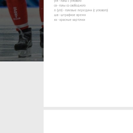
угл - голы с углового
св - голы со свободного
п (угл) - голевые передачи (с углового)
шв - штрафное время
кк - красные карточки