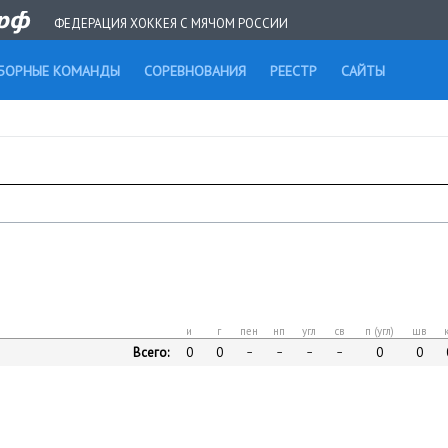
ФЕДЕРАЦИЯ ХОККЕЯ С МЯЧОМ РОССИИ
БОРНЫЕ КОМАНДЫ
СОРЕВНОВАНИЯ
РЕЕСТР
САЙТЫ
и
г
пен
нп
угл
св
п (угл)
шв
Всего:
0
0
0
0
–
–
–
–