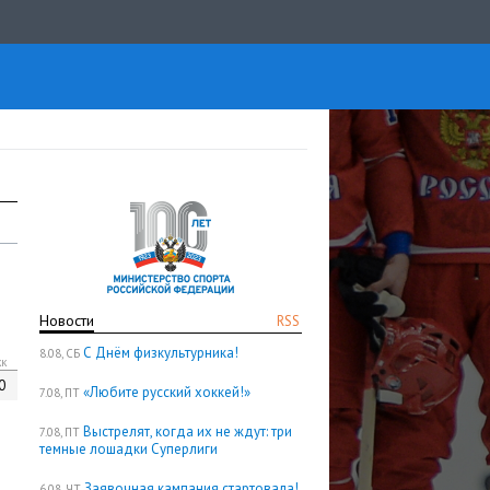
Новости
RSS
С Днём физкультурника!
8.08, СБ
кк
0
«Любите русский хоккей!»
7.08, ПТ
Выстрелят, когда их не ждут: три
7.08, ПТ
темные лошадки Суперлиги
Заявочная кампания стартовала!
6.08, ЧТ