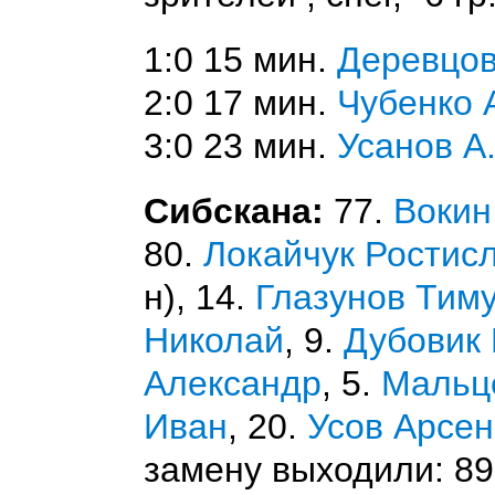
1:0 15 мин.
Деревцов
2:0 17 мин.
Чубенко 
3:0 23 мин.
Усанов А
Сибскана:
77.
Вокин
80.
Локайчук Ростис
н), 14.
Глазунов Тим
Николай
, 9.
Дубовик
Александр
, 5.
Мальц
Иван
, 20.
Усов Арсе
замену выходили: 8