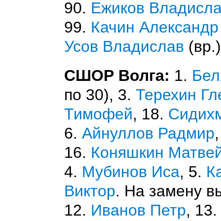
90.
Ежиков Владисл
99.
Качин Александ
Усов Владислав
(вр.)
СШОР Волга:
1.
Бел
по 30), 3.
Терехин Гл
Тимофей
, 18.
Сидих
6.
Айнуллов Радмир
16.
Коняшкин Матве
4.
Мубинов Иса
, 5.
К
Виктор
. На замену в
12.
Иванов Петр
, 13