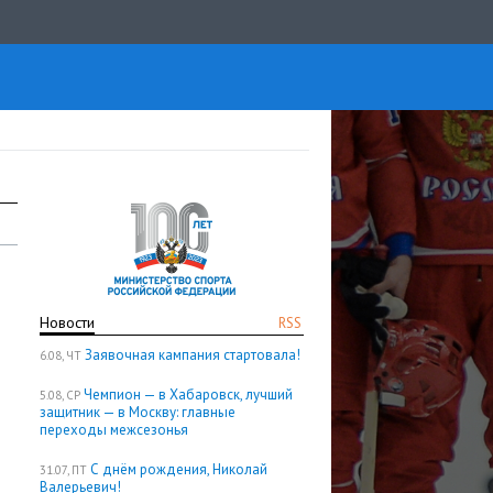
Новости
RSS
Заявочная кампания стартовала!
6.08, ЧТ
Чемпион — в Хабаровск, лучший
5.08, СР
защитник — в Москву: главные
переходы межсезонья
С днём рождения, Николай
31.07, ПТ
Валерьевич!