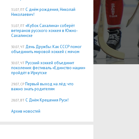
С днём рождения, Николай
31.07, ПТ
Николаевич!
«Кубок Сахалина» соберёт
31.07, ПТ
ветеранов русского хоккея в Южно-
Сахалинске
День Дружбы: Как СССР помог
30.07, ЧТ
объединить мировой хоккей с мячом
Русский хоккей объединит
30.07, ЧТ
поколения: фестиваль «Единство нации»
пройдёт в Иркутске
Первый выход на лёд: что
29.07, СР
важно знать родителям
С Днём Крещения Руси!
28.07, ВТ
Архив новостей