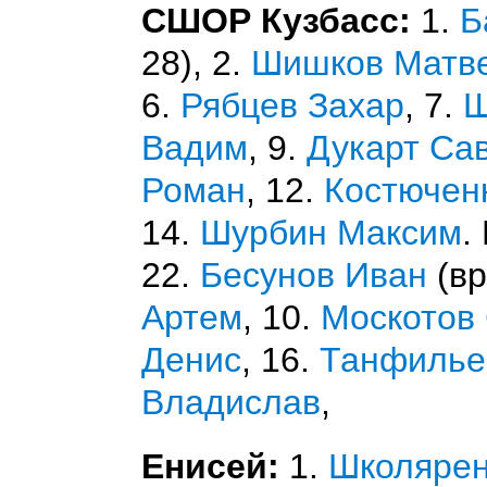
СШОР Кузбасс:
1.
Б
28), 2.
Шишков Матв
6.
Рябцев Захар
, 7.
Ш
Вадим
, 9.
Дукарт Са
Роман
, 12.
Костючен
14.
Шурбин Максим
.
22.
Бесунов Иван
(вр
Артем
, 10.
Москотов
Денис
, 16.
Танфилье
Владислав
,
Енисей:
1.
Школярен