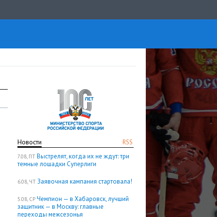
Новости
RSS
Выстрелят, когда их не ждут: три
7.08, ПТ
темные лошадки Суперлиги
Заявочная кампания стартовала!
6.08, ЧТ
Чемпион — в Хабаровск, лучший
5.08, СР
защитник — в Москву: главные
переходы межсезонья