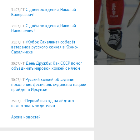
С днём рождения, Николай
31.07, ПТ
Валерьевич!
С днём рождения, Николай
31.07, ПТ
Николаевич!
«Кубок Сахалина» соберёт
31.07, ПТ
ветеранов русского хоккея в Южно-
Сахалинске
День Дружбы: Как СССР помог
30.07, ЧТ
объединить мировой хоккей с мячом
Русский хоккей объединит
30.07, ЧТ
поколения: фестиваль «Единство нации»
пройдёт в Иркутске
Первый выход на лёд: что
29.07, СР
важно знать родителям
Архив новостей