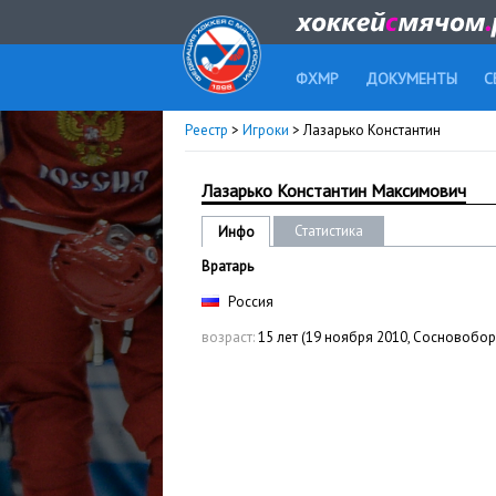
ФХМР
ДОКУМЕНТЫ
С
Реестр
>
Игроки
> Лазарько Константин
Лазарько Константин Максимович
Статистика
Инфо
Вратарь
Россия
возраст:
15 лет (19 ноября 2010, Сосновобор