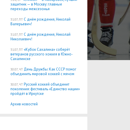
защитник — в Москву: главные
переходы межсезонья
С днём рождения, Николай
31.07, ПТ
Валерьевич!
С днём рождения, Николай
31.07, ПТ
Николаевич!
«Кубок Сахалина» соберёт
31.07, ПТ
ветеранов русского хоккея в Южно-
Сахалинске
День Дружбы: Как СССР помог
30.07, ЧТ
объединить мировой хоккей с мячом
Русский хоккей объединит
30.07, ЧТ
поколения: фестиваль «Единство нации»
пройдёт в Иркутске
Архив новостей