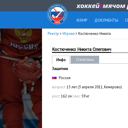
ФХМР
ДОКУМЕНТЫ
С
Реестр
>
Игроки
> Костюченко Никита
Костюченко Никита Олегович
Статистика
Инфо
Защитник
Россия
возраст:
15 лет (3 апреля 2011, Кемерово)
рост:
162 см
|
вес:
59 кг