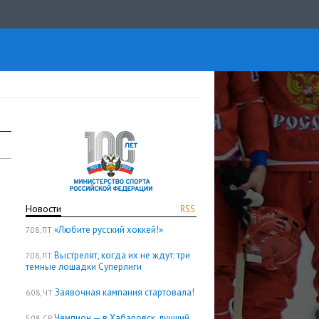
Новости
RSS
«Любите русский хоккей!»
7.08, ПТ
Выстрелят, когда их не ждут: три
7.08, ПТ
темные лошадки Суперлиги
Заявочная кампания стартовала!
6.08, ЧТ
Чемпион — в Хабаровск, лучший
5.08, СР