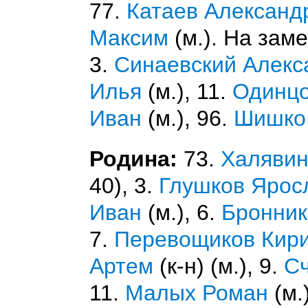
77.
Катаев Александ
Максим
(м.). На зам
3.
Синаевский Алекс
Илья
(м.), 11.
Одинц
Иван
(м.), 96.
Шишко
Родина:
73.
Халявин
40), 3.
Глушков Ярос
Иван
(м.), 6.
Бронник
7.
Перевощиков Кир
Артем
(к-н) (м.), 9.
Сч
11.
Малых Роман
(м.