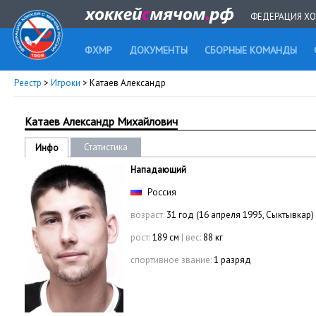
ФЕДЕРАЦИЯ ХО
ФХМР
ДОКУМЕНТЫ
СБОРНЫЕ КОМАНДЫ
Реестр
>
Игроки
> Катаев Александр
Катаев Александр Михайлович
Статистика
Инфо
Нападающий
Россия
возраст:
31 год (16 апреля 1995, Сыктывкар)
рост:
189 см
|
вес:
88 кг
спортивное звание:
1 разряд