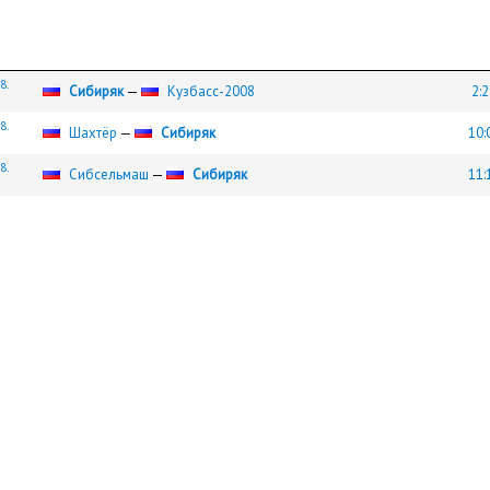
8.
Сибиряк
—
Кузбасс-2008
2:2
8.
Шахтёр
—
Сибиряк
10:
8.
Сибсельмаш
—
Сибиряк
11: