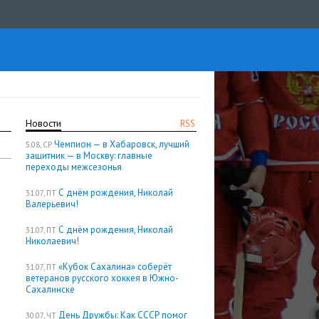
Новости
RSS
Чемпион — в Хабаровск, лучший
5.08, СР
защитник — в Москву: главные
переходы межсезонья
С днём рождения, Николай
31.07, ПТ
Валерьевич!
С днём рождения, Николай
31.07, ПТ
Николаевич!
«Кубок Сахалина» соберёт
31.07, ПТ
ветеранов русского хоккея в Южно-
Сахалинске
День Дружбы: Как СССР помог
30.07, ЧТ