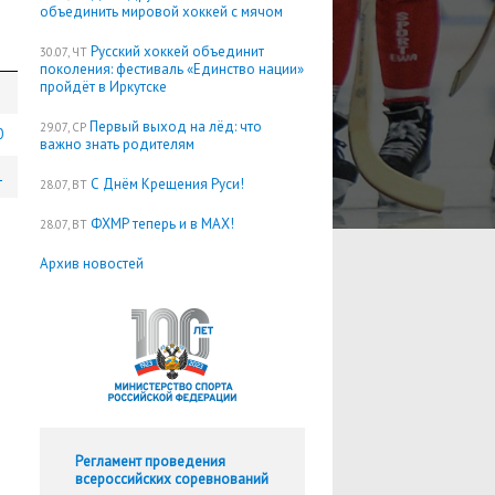
объединить мировой хоккей с мячом
Русский хоккей объединит
30.07, ЧТ
поколения: фестиваль «Единство нации»
пройдёт в Иркутске
Первый выход на лёд: что
29.07, СР
0
важно знать родителям
1
С Днём Крещения Руси!
28.07, ВТ
ФХМР теперь и в MAX!
28.07, ВТ
Архив новостей
Регламент проведения
всероссийских соревнований