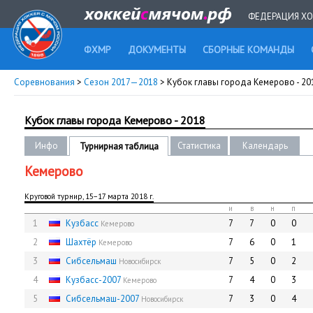
ФЕДЕРАЦИЯ ХО
ФХМР
ДОКУМЕНТЫ
СБОРНЫЕ КОМАНДЫ
Соревнования
>
Сезон 2017—2018
> Кубок главы города Кемерово - 20
Кубок главы города Кемерово - 2018
Инфо
Статистика
Календарь
Турнирная таблица
Кемерово
Круговой турнир, 15−17 марта 2018 г.
и
в
н
п
1
Кузбасс
7
7
0
0
Кемерово
2
Шахтёр
7
6
0
1
Кемерово
3
Сибсельмаш
7
5
0
2
Новосибирск
4
Кузбасс-2007
7
4
0
3
Кемерово
5
Сибсельмаш-2007
7
3
0
4
Новосибирск