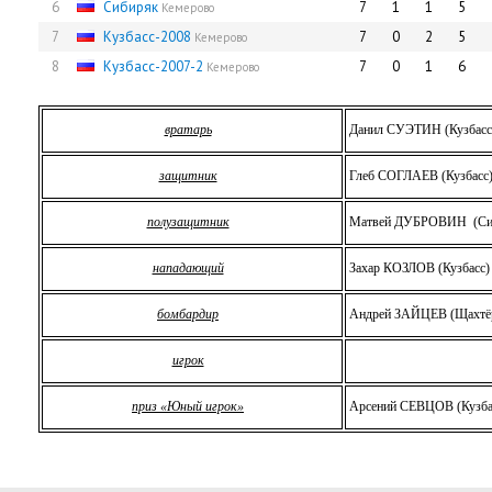
6
Сибиряк
7
1
1
5
Кемерово
7
Кузбасс-2008
7
0
2
5
Кемерово
8
Кузбасс-2007-2
7
0
1
6
Кемерово
вратарь
Данил СУЭТИН (Кузбасс
защитник
Глеб СОГЛАЕВ (Кузбасс
полузащитник
Матвей ДУБРОВИН
(С
нападающий
Захар КОЗЛОВ (Кузбасс)
бомбардир
Андрей ЗАЙЦЕВ (Щахтё
игрок
приз «Юный игрок»
Арсений СЕВЦОВ (Кузба