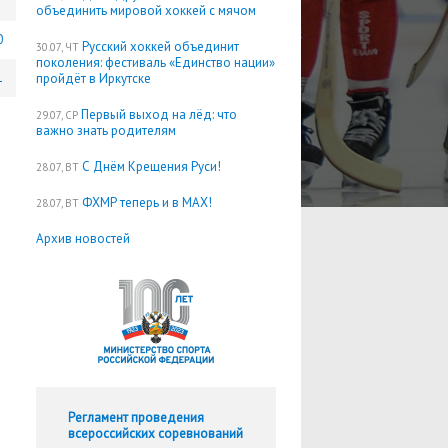
объединить мировой хоккей с мячом
0
Русский хоккей объединит
30.07, ЧТ
поколения: фестиваль «Единство нации»
1
пройдёт в Иркутске
Первый выход на лёд: что
29.07, СР
важно знать родителям
С Днём Крещения Руси!
28.07, ВТ
ФХМР теперь и в MAX!
28.07, ВТ
Архив новостей
Регламент проведения
всероссийских соревнований