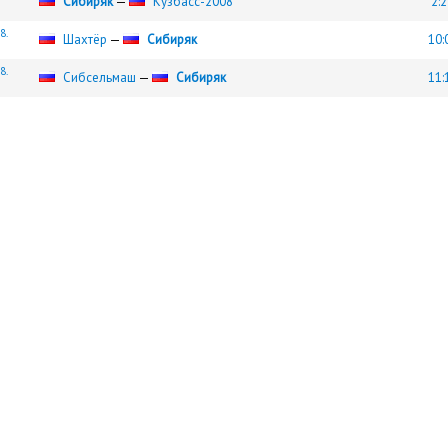
Сибиряк
—
Кузбасс-2008
2:2
8.
Шахтёр
—
Сибиряк
10:
8.
Сибсельмаш
—
Сибиряк
11: