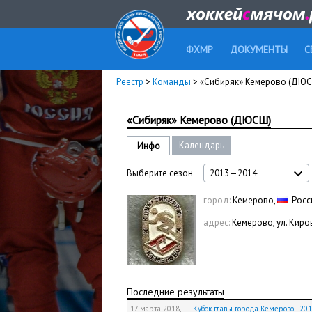
ФХМР
ДОКУМЕНТЫ
С
Реестр
>
Команды
> «Сибиряк» Кемерово (ДЮ
«Сибиряк» Кемерово (ДЮСШ)
Календарь
Инфо
Выберите сезон
2013—2014
город:
Кемерово,
Росс
адрес:
Кемерово, ул. Киров
Последние результаты
17 марта 2018,
Кубок главы города Кемерово - 201