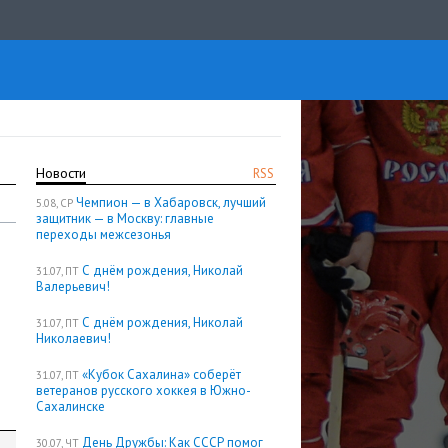
Новости
RSS
Чемпион — в Хабаровск, лучший
5.08, СР
защитник — в Москву: главные
переходы межсезонья
С днём рождения, Николай
31.07, ПТ
Валерьевич!
С днём рождения, Николай
31.07, ПТ
Николаевич!
«Кубок Сахалина» соберёт
31.07, ПТ
ветеранов русского хоккея в Южно-
Сахалинске
День Дружбы: Как СССР помог
30.07, ЧТ