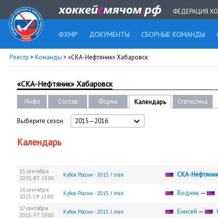
ФЕДЕРАЦИЯ ХО
ФХМР
ДОКУМЕНТЫ
СБОРНЫЕ КОМАНДЫ
Реестр
>
Команды
> «СКА-Нефтяник» Хабаровск
«СКА-Нефтяник» Хабаровск
Инфо
Состав
Форма
Статистика
Календарь
Выберите сезон
2015—2016
Календарь
15 сентября
СКА-Нефтяни
Кубок России - 2015. I этап
2015,
ВТ
13:00
16 сентября
Водник
—
Кубок России - 2015. I этап
2015,
СР
13:00
17 сентября
Енисей
—
Кубок России - 2015. I этап
2015,
ЧТ
19:00