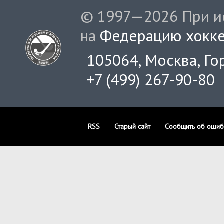
© 1997—2026 При ис
на
Федерацию хокке
105064, Москва, Гор
+7 (499) 267-90-80
RSS
Старый сайт
Сообщить об ошиб