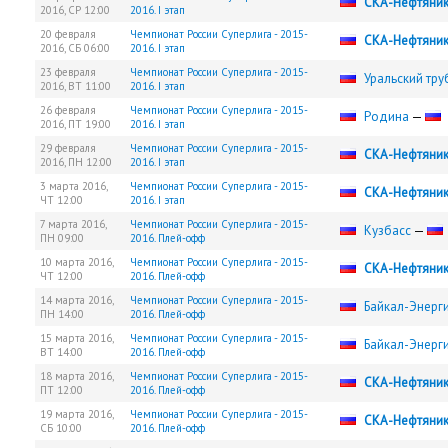
СКА-Нефтяни
2016,
СР
12:00
2016. I этап
20 февраля
Чемпионат России Суперлига - 2015-
СКА-Нефтяни
2016,
СБ
06:00
2016. I этап
23 февраля
Чемпионат России Суперлига - 2015-
Уральский тру
2016,
ВТ
11:00
2016. I этап
26 февраля
Чемпионат России Суперлига - 2015-
Родина
—
2016,
ПТ
19:00
2016. I этап
29 февраля
Чемпионат России Суперлига - 2015-
СКА-Нефтяни
2016,
ПН
12:00
2016. I этап
3 марта 2016,
Чемпионат России Суперлига - 2015-
СКА-Нефтяни
ЧТ
12:00
2016. I этап
7 марта 2016,
Чемпионат России Суперлига - 2015-
Кузбасс
—
ПН
09:00
2016. Плей-офф
10 марта 2016,
Чемпионат России Суперлига - 2015-
СКА-Нефтяни
ЧТ
12:00
2016. Плей-офф
14 марта 2016,
Чемпионат России Суперлига - 2015-
Байкал-Энерг
ПН
14:00
2016. Плей-офф
15 марта 2016,
Чемпионат России Суперлига - 2015-
Байкал-Энерг
ВТ
14:00
2016. Плей-офф
18 марта 2016,
Чемпионат России Суперлига - 2015-
СКА-Нефтяни
ПТ
12:00
2016. Плей-офф
19 марта 2016,
Чемпионат России Суперлига - 2015-
СКА-Нефтяни
СБ
10:00
2016. Плей-офф