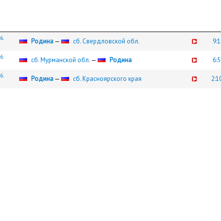
6.
Родина
—
сб. Свердловской обл.
9:1
6.
сб. Мурманской обл.
—
Родина
6:5
6.
Родина
—
сб. Красноярского края
2:1