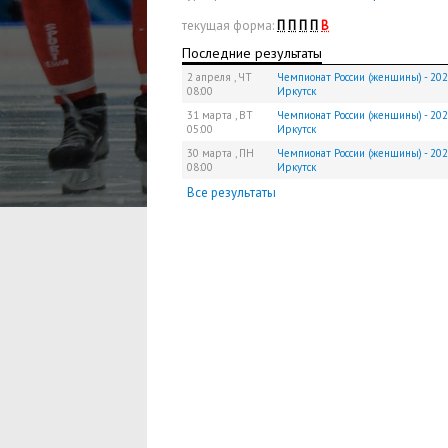
текущая форма:
П
П
П
П
В
Последние результаты
2 апреля ,
ЧТ
Чемпионат России (женщины) - 202
08:00
Иркутск
31 марта ,
ВТ
Чемпионат России (женщины) - 202
05:00
Иркутск
30 марта ,
ПН
Чемпионат России (женщины) - 202
08:00
Иркутск
Все результаты