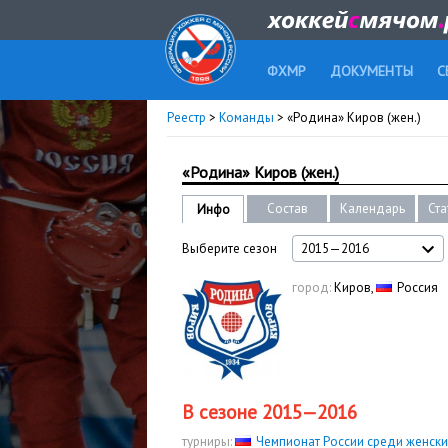
ФХМР
ДОКУМЕНТЫ
С
Реестр
>
Команды
> «Родина» Киров (жен.)
«Родина» Киров (жен.)
Состав
Календарь
Ста
Инфо
Выберите сезон
2015—2016
город:
Киров,
Россия
В сезоне 2015—2016
турниры:
Чемпионат России среди женск