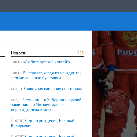
Новости
RSS
«Любите русский хоккей!»
7.08, ПТ
Выстрелят, когда их не ждут: три
7.08, ПТ
темные лошадки Суперлиги
Заявочная кампания стартовала!
6.08, ЧТ
Чемпион — в Хабаровск, лучший
5.08, СР
защитник — в Москву: главные
переходы межсезонья
С днём рождения, Николай
31.07, ПТ
Валерьевич!
С днём рождения, Николай
31.07, ПТ