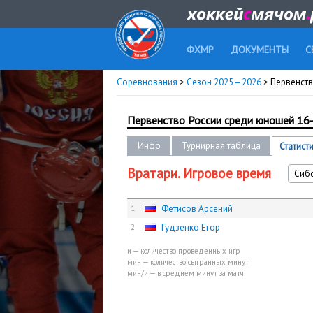
ФХМР
ДОКУМЕНТЫ
С
Соревнования
>
Сезон 2025—2026
> Первенство
Первенство России среди юношей 16-1
Инфо
Турнирная таблица
Статист
Вратари. Игровое время
Сиб
Фетисов Арсений
1
Гудзенко Егор
2
и — количество проведенных игр
мин — количество сыгранных минут
мин/и — в среднем минут за матч