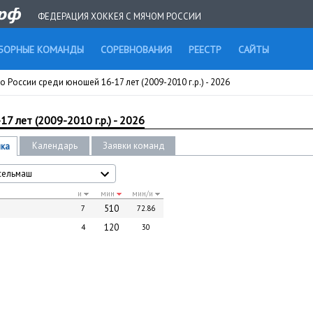
ФЕДЕРАЦИЯ ХОККЕЯ С МЯЧОМ РОССИИ
БОРНЫЕ КОМАНДЫ
СОРЕВНОВАНИЯ
РЕЕСТР
САЙТЫ
 России среди юношей 16-17 лет (2009-2010 г.р.) - 2026
7 лет (2009-2010 г.р.) - 2026
Календарь
Заявки команд
ика
сельмаш
и
мин
мин/и
510
7
72.86
120
4
30