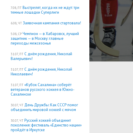
Выстрелят, когда их не ждут: три
7.08, ПТ
темные лошадки Суперлиги
Заявочная кампания стартовала!
6.08, ЧТ
Чемпион — в Хабаровск, лучший
5.08, СР
защитник — в Москву: главные
переходы межсезонья
С днём рождения, Николай
31.07, ПТ
Валерьевич!
С днём рождения, Николай
31.07, ПТ
Николаевич!
«Кубок Сахалина» соберёт
31.07, ПТ
ветеранов русского хоккея в Южно-
Сахалинске
День Дружбы: Как СССР помог
30.07, ЧТ
объединить мировой хоккей с мячом
Русский хоккей объединит
30.07, ЧТ
поколения: фестиваль «Единство нации»
пройдёт в Иркутске