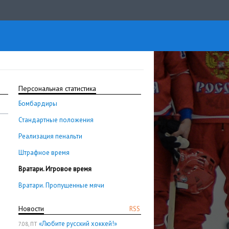
Персональная статистика
Бомбардиры
Стандартные положения
Реализация пенальти
Штрафное время
Вратари. Игровое время
Вратари. Пропущенные мячи
Новости
RSS
«Любите русский хоккей!»
7.08, ПТ