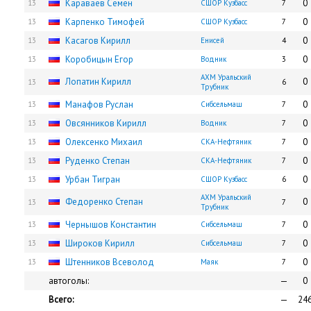
Караваев Семён
0
13
СШОР Кузбасс
7
Карпенко Тимофей
0
13
СШОР Кузбасс
7
Касагов Кирилл
0
13
Енисей
4
Коробицын Егор
0
13
Водник
3
АХМ Уральский
Лопатин Кирилл
0
13
6
Трубник
Манафов Руслан
0
13
Сибсельмаш
7
Овсянников Кирилл
0
13
Водник
7
Олексенко Михаил
0
13
СКА-Нефтяник
7
Руденко Степан
0
13
СКА-Нефтяник
7
Урбан Тигран
0
13
СШОР Кузбасс
6
АХМ Уральский
Федоренко Степан
0
13
7
Трубник
Чернышов Константин
0
13
Сибсельмаш
7
Широков Кирилл
0
13
Сибсельмаш
7
Штенников Всеволод
0
13
Маяк
7
автоголы:
—
0
Всего:
—
24