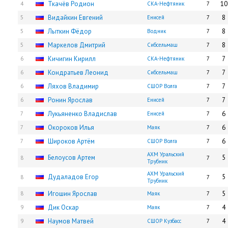
Ткачёв Родион
10
4
СКА-Нефтяник
7
Видайкин Евгений
8
5
Енисей
7
Лыткин Фёдор
8
5
Водник
7
Маркелов Дмитрий
8
5
Сибсельмаш
7
Кичигин Кирилл
7
6
СКА-Нефтяник
7
Кондратьев Леонид
7
6
Сибсельмаш
7
Ляхов Владимир
7
6
СШОР Волга
7
Ронин Ярослав
7
6
Енисей
7
Лукьяненко Владислав
6
7
Енисей
7
Окороков Илья
6
7
Маяк
7
Широков Артём
6
7
СШОР Волга
7
АХМ Уральский
Белоусов Артем
5
8
7
Трубник
АХМ Уральский
Дудаладов Егор
5
8
7
Трубник
Игошин Ярослав
5
8
Маяк
7
Дик Оскар
4
9
Маяк
7
Наумов Матвей
4
9
СШОР Кузбасс
7