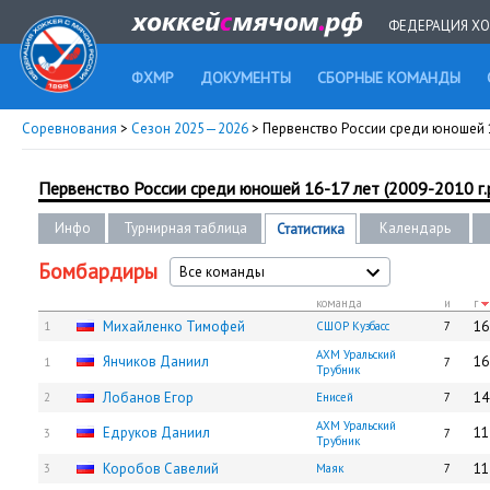
ФЕДЕРАЦИЯ ХО
ФХМР
ДОКУМЕНТЫ
СБОРНЫЕ КОМАНДЫ
Соревнования
>
Сезон 2025—2026
> Первенство России среди юношей 16-
Первенство России среди юношей 16-17 лет (2009-2010 г.р
Инфо
Турнирная таблица
Календарь
Статистика
Бомбардиры
Все команды
команда
и
г
Михайленко Тимофей
16
1
СШОР Кузбасс
7
АХМ Уральский
Янчиков Даниил
16
1
7
Трубник
Лобанов Егор
14
2
Енисей
7
АХМ Уральский
Едруков Даниил
11
3
7
Трубник
Коробов Савелий
11
3
Маяк
7