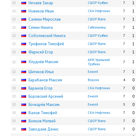
Нечаев Захар
1
12
СШОР Кузбасс
7
Новиков Иван
1
12
СКА-Нефтяник
7
Салмин Мирослав
1
12
СШОР Волга
7
Сёмин Никита
1
12
Сибсельмаш
7
Соболевский Никита
1
12
СШОР Кузбасс
7
Трефилов Тимофей
1
12
СШОР Волга
7
Фарисей Егор
1
12
СШОР Волга
7
АХМ Уральский
Хлуднёв Максим
1
12
7
Трубник
Шитиков Илья
1
12
Енисей
7
Барабанов Максим
0
13
Водник
4
Баранов Егор
0
13
СКА-Нефтяник
7
Боровский Арсений
0
13
Енисей
7
Бочкарёв Максим
0
13
Енисей
5
Валов Тимофей
0
13
СКА-Нефтяник
7
Вилков Матвей
0
13
СШОР Волга
7
Заводаев Денис
0
13
СШОР Волга
7