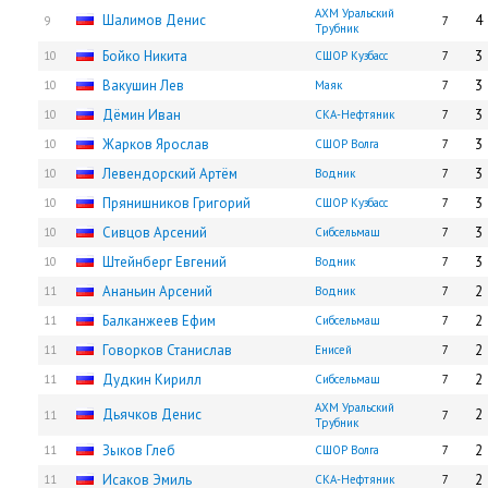
АХМ Уральский
Шалимов Денис
4
9
7
Трубник
Бойко Никита
3
10
СШОР Кузбасс
7
Вакушин Лев
3
10
Маяк
7
Дёмин Иван
3
10
СКА-Нефтяник
7
Жарков Ярослав
3
10
СШОР Волга
7
Левендорский Артём
3
10
Водник
7
Прянишников Григорий
3
10
СШОР Кузбасс
7
Сивцов Арсений
3
10
Сибсельмаш
7
Штейнберг Евгений
3
10
Водник
7
Ананьин Арсений
2
11
Водник
7
Балканжеев Ефим
2
11
Сибсельмаш
7
Говорков Станислав
2
11
Енисей
7
Дудкин Кирилл
2
11
Сибсельмаш
7
АХМ Уральский
Дьячков Денис
2
11
7
Трубник
Зыков Глеб
2
11
СШОР Волга
7
Исаков Эмиль
2
11
СКА-Нефтяник
7