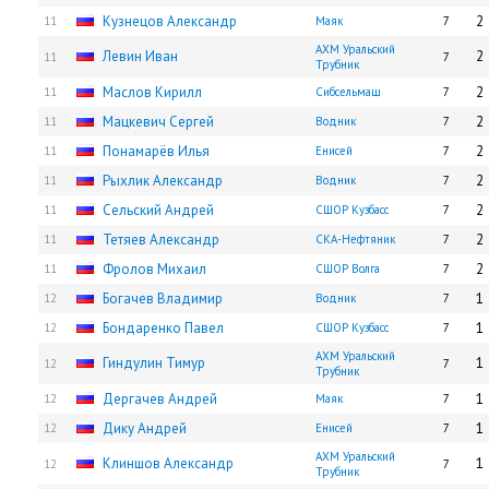
Кузнецов Александр
2
11
Маяк
7
АХМ Уральский
Левин Иван
2
11
7
Трубник
Маслов Кирилл
2
11
Сибсельмаш
7
Мацкевич Сергей
2
11
Водник
7
Понамарёв Илья
2
11
Енисей
7
Рыхлик Александр
2
11
Водник
7
Сельский Андрей
2
11
СШОР Кузбасс
7
Тетяев Александр
2
11
СКА-Нефтяник
7
Фролов Михаил
2
11
СШОР Волга
7
Богачев Владимир
1
12
Водник
7
Бондаренко Павел
1
12
СШОР Кузбасс
7
АХМ Уральский
Гиндулин Тимур
1
12
7
Трубник
Дергачев Андрей
1
12
Маяк
7
Дику Андрей
1
12
Енисей
7
АХМ Уральский
Клиншов Александр
1
12
7
Трубник