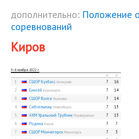
дополнительно:
Положение о
соревнований
Киров
3−6 ноября 2022 г.
и
о
1
СШОР Кузбасс
7
16
Кемерово
2
Енисей
7
14
Красноярск
3
СШОР Волга
7
14
Ульяновск
4
Сибсельмаш
7
13
Новосибирск
5
АХМ Уральский Трубник
7
13
Первоуральск
6
Родина
7
7
Киров
7
СШОР Мончегорск
7
3
Мончегорск