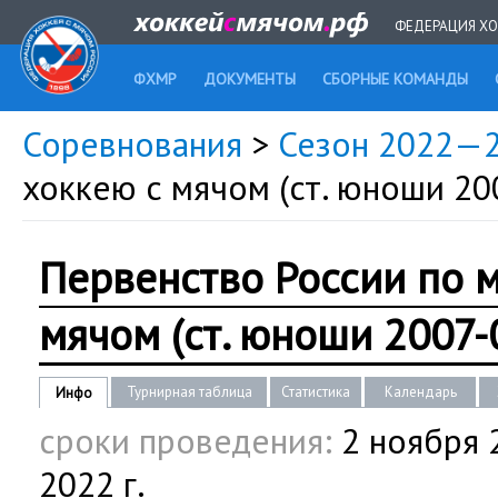
ФЕДЕРАЦИЯ ХО
ФХМР
ДОКУМЕНТЫ
СБОРНЫЕ КОМАНДЫ
Соревнования
>
Сезон 2022—
хоккею с мячом (ст. юноши 2007
Первенство России по 
мячом (ст. юноши 2007-08
Турнирная таблица
Статистика
Календарь
Инфо
сроки проведения:
2 ноября 2
2022 г.