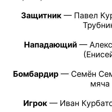
Защитник
— Павел Кур
Трубни
Нападающий
— Алекс
(Енисе
Бомбардир
— Семён Семё
мяча
Игрок
— Иван Курбато