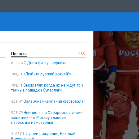
Новости
RSS
С Днём физкультурника!
8.08, СБ
«Любите русский хоккей!»
7.08, ПТ
Выстрелят, когда их не ждут: три
7.08, ПТ
темные лошадки Суперлиги
Заявочная кампания стартовала!
6.08, ЧТ
Чемпион — в Хабаровск, лучший
5.08, СР
защитник — в Москву: главные
переходы межсезонья
С днём рождения, Николай
31.07, ПТ
Валерьевич!