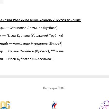
енства России по мини-хоккею 2022/23 (юноши):
арь
— Станислав Левчиков (Кузбасс)
к
— Павел Курнаев (Уральский Трубник)
ющий
— Александр Нуртдинов (Енисей)
ир
— Семён Семёнов (Кузбасс), 22 мяча
ок
— Иван Курбатов (Сибсельмаш)
Партнеры ФХМР