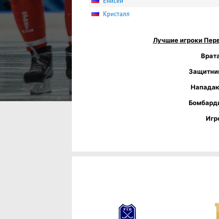
Енисей
Кристалл
Лучшие
игроки
Перв
Врат
Защитни
Напада
Бомбард
Игр