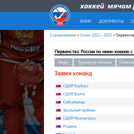
ФХМР
ДОКУМЕНТЫ
С
Соревнования
>
Сезон 2022—2023
> Первенство
Первенство России по мини-хоккею с м
Инфо
Турнирная таблица
Статист
Заявки команд
СШОР Кузбасс
СШОР Волга
Сибсельмаш
Уральский трубник
СШОР Мончегорск
Родина