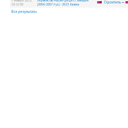
7 января 2023,
Первенство России среди ст. юношей
Строитель
—
СБ
12:30
(2006-2007 гг.р.) - 2023. Казань
Все результаты