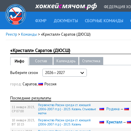
ФЕДЕРАЦИЯ ХО
ФХМР
ДОКУМЕНТЫ
СБОРНЫЕ КОМАНДЫ
Реестр
>
Команды
> «Кристалл» Саратов (ДЮСШ)
«Кристалл» Саратов (ДЮСШ)
Состав
Календарь
Статистика
Инфо
Выберите сезон
2026—2027
город:
Саратов,
Россия
Последние результаты
Первенство России среди ст. юношей
11 января 2023,
Родина
—
(2006-2007 гг.р.) - 2023. Казань. Стыковые
СР
07:00
матчи
10 января 2023,
Первенство России среди ст. юношей
Кристалл
—
ВТ
10:15
(2006-2007 гг.р.) - 2023. Казань