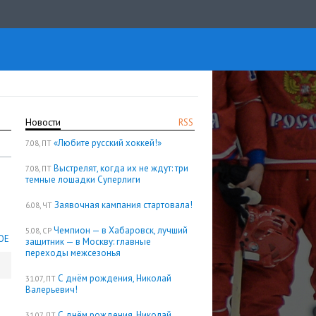
Новости
RSS
«Любите русский хоккей!»
7.08, ПТ
Выстрелят, когда их не ждут: три
7.08, ПТ
темные лошадки Суперлиги
Заявочная кампания стартовала!
6.08, ЧТ
Чемпион — в Хабаровск, лучший
5.08, СР
ОЕ
защитник — в Москву: главные
переходы межсезонья
С днём рождения, Николай
31.07, ПТ
Валерьевич!
С днём рождения, Николай
31.07, ПТ