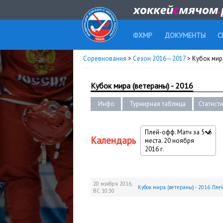
ФХМР
ДОКУМЕНТЫ
С
Соревнования
>
Сезон 2016—2017
> Кубок мира
Кубок мира (ветераны) - 2016
Инфо
Турнирная таблица
Статист
Плей-офф. Матч за 5−6
Календарь
места. 20 ноября
2016 г.
20 ноября 2016,
Кубок мира (ветераны) - 2016. Пле
ВС
10:30