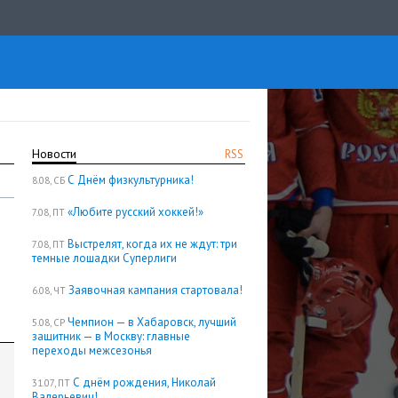
Новости
RSS
С Днём физкультурника!
8.08, СБ
«Любите русский хоккей!»
7.08, ПТ
Выстрелят, когда их не ждут: три
7.08, ПТ
темные лошадки Суперлиги
Заявочная кампания стартовала!
6.08, ЧТ
Чемпион — в Хабаровск, лучший
5.08, СР
защитник — в Москву: главные
переходы межсезонья
С днём рождения, Николай
31.07, ПТ
Валерьевич!