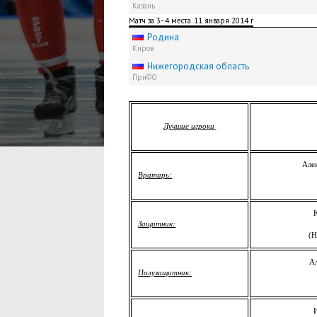
Казань
Матч за 3−4 места. 11 января 2014 г
Родина
Киров
Нижегородская область
ПриФО
Лучшие игроки
Але
Вратарь:
Защитник:
(Н
А
Полузащитник: