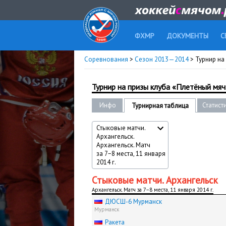
ФХМР
ДОКУМЕНТЫ
С
Соревнования
>
Сезон 2013—2014
> Турнир на 
Турнир на призы клуба «Плетёный мяч»
Инфо
Статист
Турнирная таблица
Стыковые матчи.
Архангельск.
Архангельск. Матч
за 7−8 места, 11 января
2014 г.
Стыковые матчи. Архангельск
Архангельск. Матч за 7−8 места, 11 января 2014 г.
ДЮСШ-6 Мурманск
Мурманск
Ракета