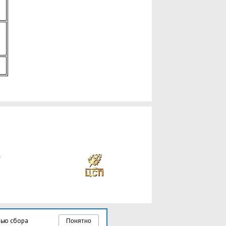
лью сбора
Понятно