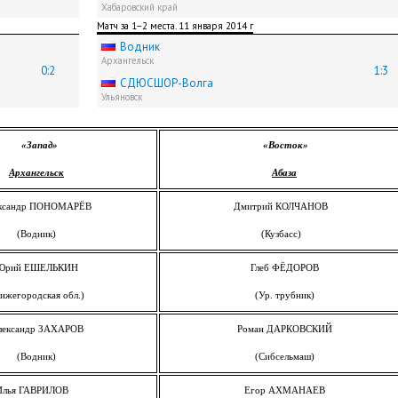
Хабаровский край
Матч за 1−2 места. 11 января 2014 г
Водник
Архангельск
0:2
1:3
СДЮCШОР-Волга
Ульяновск
«Запад»
«Восток»
Архангельск
Абаза
ксандр ПОНОМАРЁВ
Дмитрий КОЛЧАНОВ
(Водник)
(Кузбасс)
Юрий ЕШЕЛЬКИН
Глеб ФЁДОРОВ
ижегородская обл.)
(Ур. трубник)
лександр ЗАХАРОВ
Роман ДАРКОВСКИЙ
(Водник)
(Сибсельмаш)
Илья ГАВРИЛОВ
Егор АХМАНАЕВ