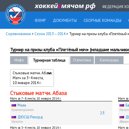
ФЕДЕРАЦИЯ ХО
ФХМР
ДОКУМЕНТЫ
СБОРНЫЕ КОМАНДЫ
Соревнования
>
Сезон 2013—2014
> Турнир на призы клуба «Плетёный м
Турнир на призы клуба «Плетёный мяч» (младшие мальчики 2
Инфо
Статистика
Календарь
Турнирная таблица
Стыковые матчи. Абаза.
Матч за 3−4 места,
10 января 2014 г.
Стыковые матчи. Абаза
Матч за 7−8 места, 10 января 2014 г.
Матч за
Маяк
Б
Краснотурьинск
Иркут
2:3
ДЮСШ Рекорд
Д
Иркутск
Абакан
Матч за 3−4 места, 10 января 2014 г.
Матч за