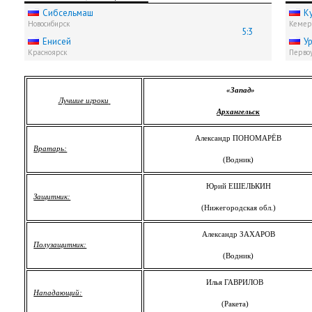
Сибсельмаш
К
Новосибирск
Кемер
5:3
Енисей
У
Красноярск
Первоу
«Запад»
Лучшие игроки
Архангельск
Александр ПОНОМАРЁВ
Вратарь:
(Водник)
Юрий ЕШЕЛЬКИН
Защитник:
(Нижегородская обл.)
Александр ЗАХАРОВ
Полузащитник:
(Водник)
Илья ГАВРИЛОВ
Нападающий:
(Ракета)