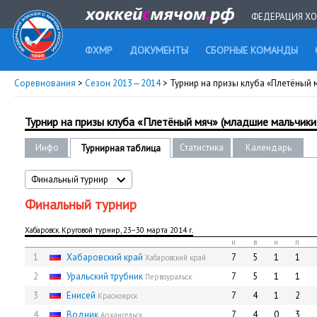
ФЕДЕРАЦИЯ ХО
ФХМР
ДОКУМЕНТЫ
СБОРНЫЕ КОМАНДЫ
Соревнования
>
Сезон 2013—2014
> Турнир на призы клуба «Плетёный м
Турнир на призы клуба «Плетёный мяч» (младшие мальчики 2
Инфо
Статистика
Календарь
Турнирная таблица
Финальный турнир
Финальный турнир
Хабаровск. Круговой турнир, 23−30 марта 2014 г.
и
в
н
п
1
Хабаровский край
7
5
1
1
Хабаровский край
2
Уральский трубник
7
5
1
1
Первоуральск
3
Енисей
7
4
1
2
Красноярск
4
Водник
7
4
0
3
Архангельск