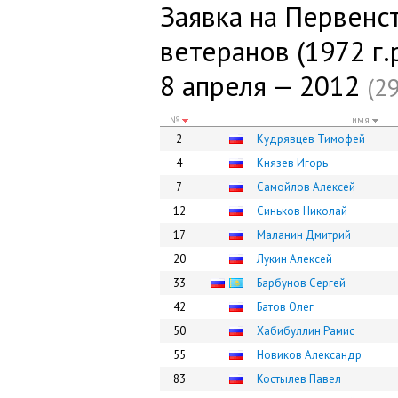
Заявка на Первенс
ветеранов (1972 г.р
8 апреля — 2012
(2
№
имя
2
Кудрявцев Тимофей
4
Князев Игорь
7
Самойлов Алексей
12
Синьков Николай
17
Маланин Дмитрий
20
Лукин Алексей
33
Барбунов Сергей
42
Батов Олег
50
Хабибуллин Рамис
55
Новиков Александр
83
Костылев Павел