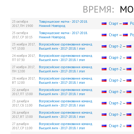
ВРЕМЯ:
МО
23 октября
Товарищеские матчи - 2017-2018.
Старт
—
Р
2017,
ПН
19:00
Нижний Новгород
25 октября
Товарищеские матчи - 2017-2018.
Старт
—
Р
2017,
СР
10:15
Нижний Новгород
23 ноября 2017,
Всероссийские соревнования команд
Старт-2
—
ЧТ
13:00
Высшей лиги - 2017-2018. I этап
24 ноября 2017,
Всероссийские соревнования команд
Старт-2
—
ПТ
07:30
Высшей лиги - 2017-2018. I этап
27 ноября 2017,
Всероссийские соревнования команд
Старт-2
—
ПН
12:00
Высшей лиги - 2017-2018. I этап
28 ноября 2017,
Всероссийские соревнования команд
Старт-2
—
ВТ
12:00
Высшей лиги - 2017-2018. I этап
22 декабря
Всероссийские соревнования команд
Старт-2
—
2017,
ПТ
13:00
Высшей лиги - 2017-2018. I этап
23 декабря
Всероссийские соревнования команд
Старт-2
—
2017,
СБ
11:00
Высшей лиги - 2017-2018. I этап
26 декабря
Всероссийские соревнования команд
Старт-2
—
2017,
ВТ
13:00
Высшей лиги - 2017-2018. I этап
27 декабря
Всероссийские соревнования команд
Старт-2
—
2017,
СР
11:00
Высшей лиги - 2017-2018. I этап