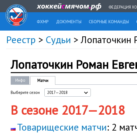
ФЕДЕРАЦИЯ ХО
ФХМР
ДОКУМЕНТЫ
СБОРНЫЕ КОМАНДЫ
Реестр
>
Судьи
> Лопаточкин 
Лопаточкин Роман Евге
Инфо
Матчи
Выберите сезон
2017—2018
В сезоне 2017—2018
Товарищеские матчи
: 2 ма