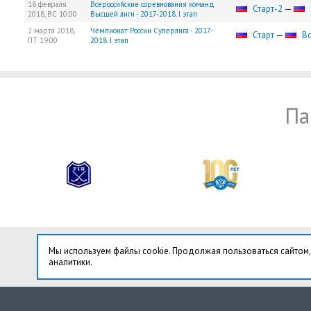
18 февраля
Всероссийские соревнования команд
Старт-2
—
2018,
ВС
10:00
Высшей лиги - 2017-2018. I этап
2 марта 2018,
Чемпионат России Суперлига - 2017-
Старт
—
В
ПТ
19:00
2018. I этап
Па
Мы используем файлы cookie. Продолжая пользоваться сайтом,
аналитики.