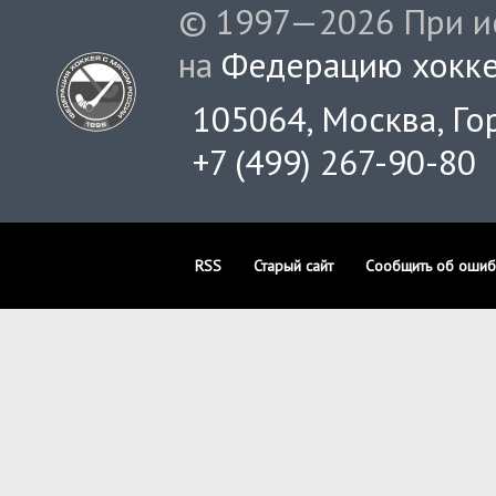
© 1997—2026 При ис
на
Федерацию хокке
105064, Москва, Гор
+7 (499) 267-90-80
RSS
Старый сайт
Сообщить об ошиб