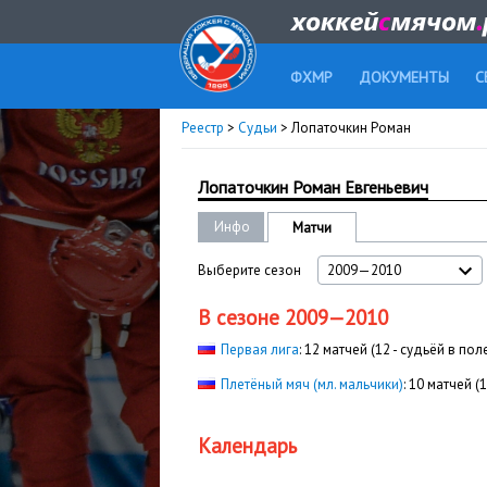
ФХМР
ДОКУМЕНТЫ
С
Реестр
>
Судьи
> Лопаточкин Роман
Лопаточкин Роман Евгеньевич
Инфо
Матчи
Выберите сезон
2009—2010
В сезоне 2009—2010
Первая лига
: 12 матчей (12 - судьёй в пол
Плетёный мяч (мл. мальчики)
: 10 матчей (
Календарь