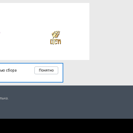
лью сбора
Понятно
льна.