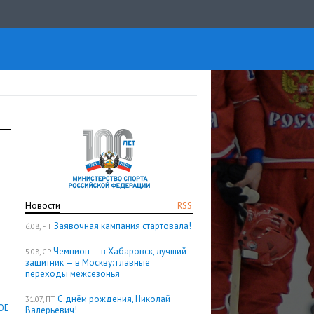
Новости
RSS
Заявочная кампания стартовала!
6.08, ЧТ
Чемпион — в Хабаровск, лучший
5.08, СР
защитник — в Москву: главные
переходы межсезонья
С днём рождения, Николай
31.07, ПТ
ОЕ
Валерьевич!