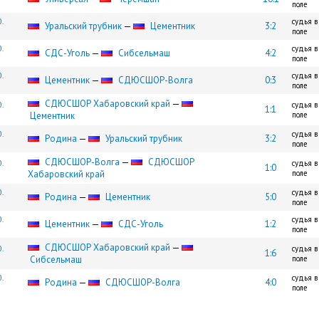
поле
.
судья в
Уральский трубник
—
Цементник
3:2
поле
.
судья в
СДС-Уголь
—
Сибсельмаш
4:2
поле
.
судья в
Цементник
—
СДЮCШОР-Волга
0:3
поле
СДЮСШОР Хабаровский край
—
.
судья в
1:1
Цементник
поле
.
судья в
Родина
—
Уральский трубник
3:2
поле
СДЮCШОР-Волга
—
СДЮСШОР
.
судья в
1:0
Хабаровский край
поле
.
судья в
Родина
—
Цементник
5:0
поле
.
судья в
Цементник
—
СДС-Уголь
1:2
поле
СДЮСШОР Хабаровский край
—
.
судья в
1:6
Сибсельмаш
поле
.
судья в
Родина
—
СДЮCШОР-Волга
4:0
поле