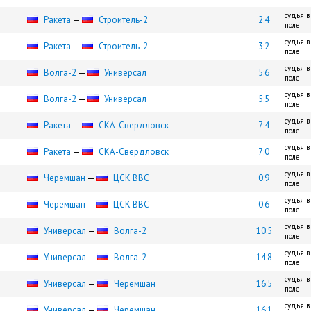
судья в
Ракета
—
Строитель-2
2:4
поле
судья в
Ракета
—
Строитель-2
3:2
поле
судья в
Волга-2
—
Универсал
5:6
поле
судья в
Волга-2
—
Универсал
5:5
поле
судья в
Ракета
—
СКА-Свердловск
7:4
поле
судья в
Ракета
—
СКА-Свердловск
7:0
поле
судья в
Черемшан
—
ЦСК ВВС
0:9
поле
судья в
Черемшан
—
ЦСК ВВС
0:6
поле
судья в
Универсал
—
Волга-2
10:5
поле
судья в
Универсал
—
Волга-2
14:8
поле
судья в
Универсал
—
Черемшан
16:5
поле
судья в
Универсал
—
Черемшан
16:1