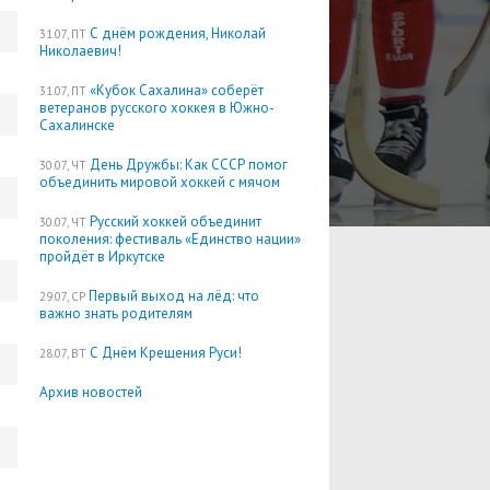
С днём рождения, Николай
31.07, ПТ
Николаевич!
«Кубок Сахалина» соберёт
31.07, ПТ
ветеранов русского хоккея в Южно-
Сахалинске
День Дружбы: Как СССР помог
30.07, ЧТ
объединить мировой хоккей с мячом
Русский хоккей объединит
30.07, ЧТ
поколения: фестиваль «Единство нации»
пройдёт в Иркутске
Первый выход на лёд: что
29.07, СР
важно знать родителям
С Днём Крещения Руси!
28.07, ВТ
Архив новостей