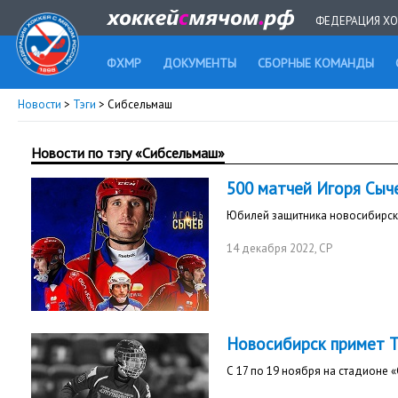
ФЕДЕРАЦИЯ ХО
ФХМР
ДОКУМЕНТЫ
СБОРНЫЕ КОМАНДЫ
Новости
>
Тэги
> Сибсельмаш
Новости по тэгу «Сибсельмаш»
500 матчей Игоря Сыч
Юбилей защитника новосибирск
14 декабря 2022
, СР
Новосибирск примет 
С 17 по 19 ноября на стадионе