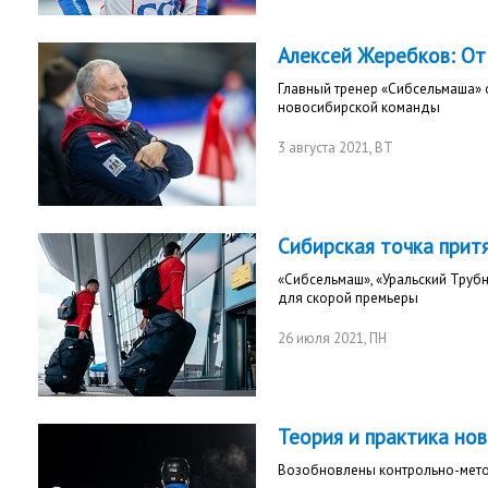
Алексей Жеребков: От
Главный тренер «Сибсельмаша» о
новосибирской команды
3 августа 2021
, ВТ
Сибирская точка прит
«Сибсельмаш», «Уральский Труб
для скорой премьеры
26 июля 2021
, ПН
Теория и практика но
Возобновлены контрольно-мето