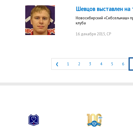
Шевцов выставлен на
Новосибирский «Сибсельмаш» п
клуба
16 декабря 2015
, СР
❮
1
2
3
4
5
6