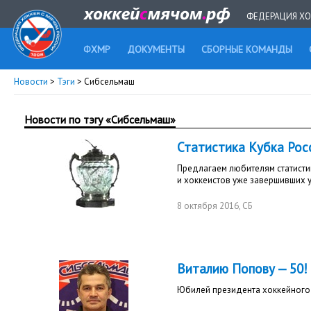
ФЕДЕРАЦИЯ ХО
ФХМР
ДОКУМЕНТЫ
СБОРНЫЕ КОМАНДЫ
Новости
>
Тэги
> Сибсельмаш
Новости по тэгу «Сибсельмаш»
Статистика Кубка Рос
Предлагаем любителям статисти
и хоккеистов уже завершивших у
8 октября 2016
, СБ
Виталию Попову — 50!
Юбилей президента хоккейного