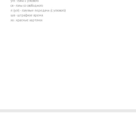
угл - голы с углового
св - голы со свободного
п (угл) - голевые передачи (с углового)
шв - штрафное время
кк - красные карточки