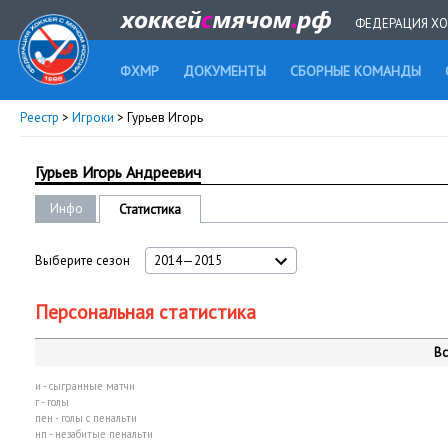
ФЕДЕРАЦИЯ ХО
ФХМР
ДОКУМЕНТЫ
СБОРНЫЕ КОМАНДЫ
Реестр
>
Игроки
> Гурьев Игорь
Гурьев Игорь Андреевич
Инфо
Статистика
Выберите сезон
2014—2015
Персональная статистика
Вс
и - сыгранные матчи
г - голы
пен - голы с пенальти
нп - незабитые пенальти