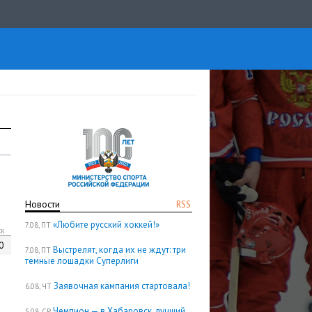
Новости
RSS
«Любите русский хоккей!»
7.08, ПТ
кк
0
Выстрелят, когда их не ждут: три
7.08, ПТ
темные лошадки Суперлиги
Заявочная кампания стартовала!
6.08, ЧТ
Чемпион — в Хабаровск, лучший
5.08, СР