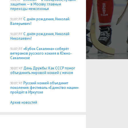
защитник — в Москву: главные
переходы межсезонья
С днём рождения, Николай
31.07, ПТ
Валерьевич!
С днём рождения, Николай
31.07, ПТ
Николаевич!
«Кубок Сахалина» соберёт
31.07, ПТ
ветеранов русского хоккея в Южно-
Сахалинске
День Дружбы: Как СССР помог
30.07, ЧТ
объединить мировой хоккей с мячом
Русский хоккей объединит
30.07, ЧТ
поколения: фестиваль «Единство нации»
пройдёт в Иркутске
Архив новостей