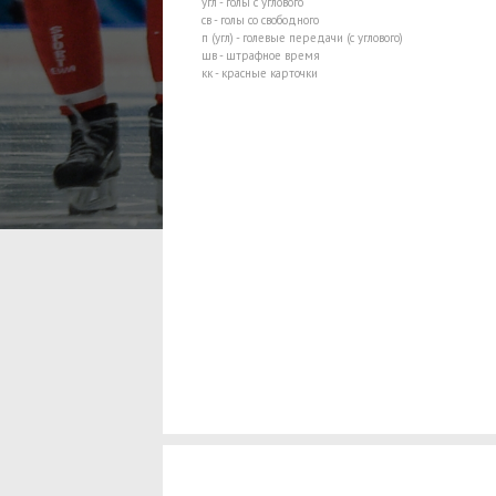
угл - голы с углового
св - голы со свободного
п (угл) - голевые передачи (с углового)
шв - штрафное время
кк - красные карточки