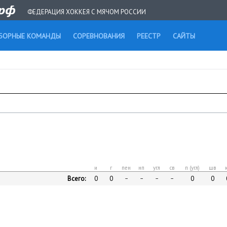
ФЕДЕРАЦИЯ ХОККЕЯ С МЯЧОМ РОССИИ
БОРНЫЕ КОМАНДЫ
СОРЕВНОВАНИЯ
РЕЕСТР
САЙТЫ
и
г
пен
нп
угл
св
п (угл)
шв
Всего:
0
0
0
0
–
–
–
–