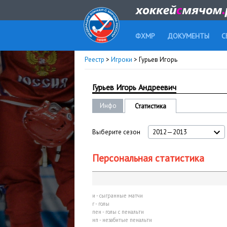
ФХМР
ДОКУМЕНТЫ
С
Реестр
>
Игроки
> Гурьев Игорь
Гурьев Игорь Андреевич
Инфо
Статистика
Выберите сезон
2012—2013
Персональная статистика
и - сыгранные матчи
г - голы
пен - голы с пенальти
нп - незабитые пенальти