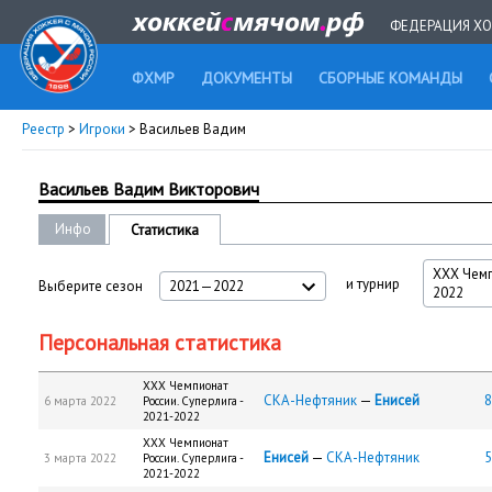
ФЕДЕРАЦИЯ ХО
ФХМР
ДОКУМЕНТЫ
СБОРНЫЕ КОМАНДЫ
Реестр
>
Игроки
> Васильев Вадим
Васильев Вадим Викторович
Инфо
Статистика
XXX Чемп
и турнир
Выберите сезон
2021—2022
2022
Персональная статистика
XXX Чемпионат
СКА-Нефтяник
—
Енисей
8
6 марта 2022
России. Суперлига -
2021-2022
XXX Чемпионат
Енисей
—
СКА-Нефтяник
5
3 марта 2022
России. Суперлига -
2021-2022