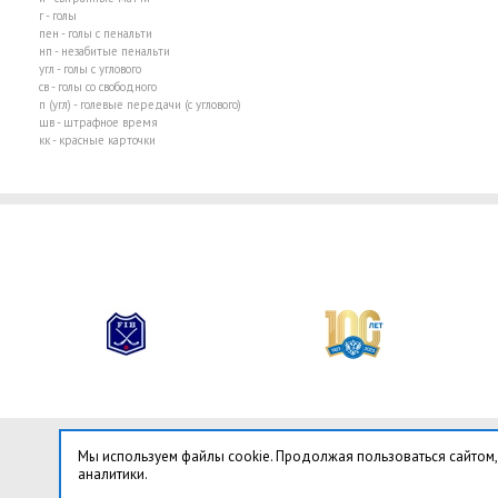
г - голы
пен - голы с пенальти
нп - незабитые пенальти
угл - голы с углового
св - голы со свободного
п (угл) - голевые передачи (с углового)
шв - штрафное время
кк - красные карточки
Мы используем файлы cookie. Продолжая пользоваться сайтом,
аналитики.