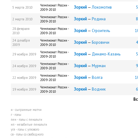
Чемпионат России -
Зоркий
—
Локомотив
5
5 марта 2010
2009-2010
Чемпионат России -
Зоркий
—
Родина
8
2 марта 2010
2009-2010
28 февраля
Чемпионат России -
Зоркий
—
Строитель
1
2010
2009-2010
24 декабря
Чемпионат России -
Зоркий
—
Боровичи
4
2009
2009-2010
Чемпионат России -
Зоркий
—
Динамо-Казань
5
29 ноября 2009
2009-2010
Чемпионат России -
Зоркий
—
Мурман
9
24 ноября 2009
2009-2010
Чемпионат России -
Зоркий
—
Волга
1
22 ноября 2009
2009-2010
Чемпионат России -
Зоркий
—
Водник
6
19 ноября 2009
2009-2010
Вс
и - сыгранные матчи
г - голы
пен - голы с пенальти
нп - незабитые пенальти
угл - голы с углового
св - голы со свободного