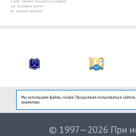
п (угл) - голевые передачи (с углового)
шв - штрафное время
кк - красные карточки
Мы используем файлы cookie. Продолжая пользоваться сайтом,
аналитики.
© 1997—2026 При ис