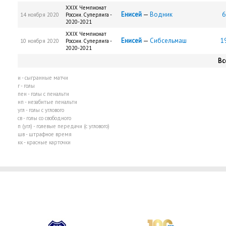
XXIX Чемпионат
Енисей
—
Водник
6
14 ноября 2020
России. Суперлига -
2020-2021
XXIX Чемпионат
Енисей
—
Сибсельмаш
19
10 ноября 2020
России. Суперлига -
2020-2021
Вс
и - сыгранные матчи
г - голы
пен - голы с пенальти
нп - незабитые пенальти
угл - голы с углового
св - голы со свободного
п (угл) - голевые передачи (с углового)
шв - штрафное время
кк - красные карточки