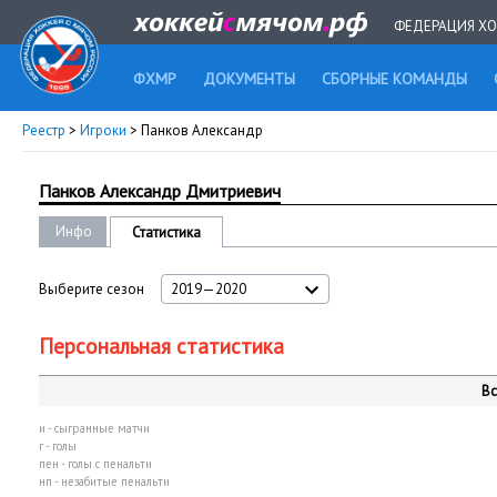
ФЕДЕРАЦИЯ ХО
ФХМР
ДОКУМЕНТЫ
СБОРНЫЕ КОМАНДЫ
Реестр
>
Игроки
> Панков Александр
Панков Александр Дмитриевич
Инфо
Статистика
Выберите сезон
2019—2020
Персональная статистика
Вс
и - сыгранные матчи
г - голы
пен - голы с пенальти
нп - незабитые пенальти