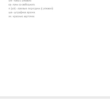
угл - голы с углового
св - голы со свободного
п (угл) - голевые передачи (с углового)
шв - штрафное время
кк - красные карточки