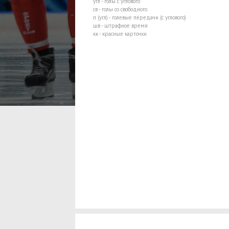
угл - голы с углового
св - голы со свободного
п (угл) - голевые передачи (с углового)
шв - штрафное время
кк - красные карточки