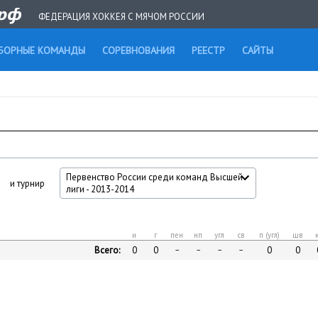
ФЕДЕРАЦИЯ ХОККЕЯ С МЯЧОМ РОССИИ
БОРНЫЕ КОМАНДЫ
СОРЕВНОВАНИЯ
РЕЕСТР
САЙТЫ
Первенство России среди команд Высшей
и турнир
лиги - 2013-2014
и
г
пен
нп
угл
св
п (угл)
шв
Всего:
0
0
0
0
–
–
–
–