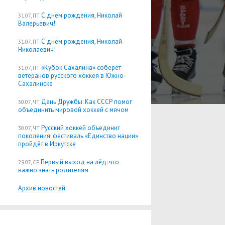
С днём рождения, Николай
31.07, ПТ
Валерьевич!
С днём рождения, Николай
31.07, ПТ
Николаевич!
«Кубок Сахалина» соберёт
31.07, ПТ
ветеранов русского хоккея в Южно-
Сахалинске
День Дружбы: Как СССР помог
30.07, ЧТ
объединить мировой хоккей с мячом
Русский хоккей объединит
30.07, ЧТ
поколения: фестиваль «Единство нации»
пройдёт в Иркутске
Первый выход на лёд: что
29.07, СР
важно знать родителям
Архив новостей