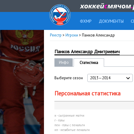
ФХМР
ДОКУМЕНТЫ
С
Реестр
>
Игроки
> Панков Александр
Панков Александр Дмитриевич
Инфо
Статистика
Выберите сезон
2013—2014
Персональная статистика
и - сыгранные матчи
г - голы
пен - голы с пенальти
нп - незабитые пенальти