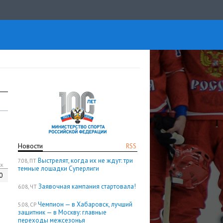
Новости
RSS
Выстрелят, когда их не ждут: три
7.08, ПТ
кк
темные лошадки Суперлиги
0
Заявочная кампания стартовала!
6.08, ЧТ
Чемпион — в Хабаровск, лучший
5.08, СР
защитник — в Москву: главные
переходы межсезонья