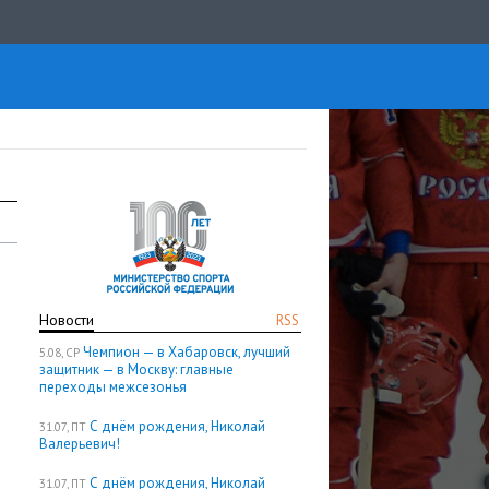
Новости
RSS
Чемпион — в Хабаровск, лучший
5.08, СР
защитник — в Москву: главные
переходы межсезонья
С днём рождения, Николай
31.07, ПТ
Валерьевич!
С днём рождения, Николай
31.07, ПТ