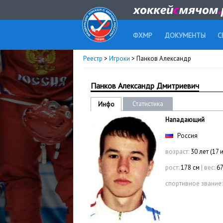
ФХМР
ДОКУМЕНТЫ
С
Реестр
>
Игроки
> Панков Александр
Панков Александр Дмитриевич
Статистика
Инфо
Нападающий
Россия
возраст:
30 лет (17 
рост:
178 см
|
вес:
67
спортивное звание: