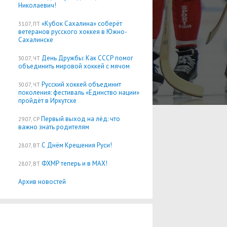
Николаевич!
«Кубок Сахалина» соберёт
31.07, ПТ
ветеранов русского хоккея в Южно-
Сахалинске
День Дружбы: Как СССР помог
30.07, ЧТ
объединить мировой хоккей с мячом
Русский хоккей объединит
30.07, ЧТ
поколения: фестиваль «Единство нации»
пройдёт в Иркутске
Первый выход на лёд: что
29.07, СР
важно знать родителям
С Днём Крещения Руси!
28.07, ВТ
ФХМР теперь и в MAX!
28.07, ВТ
Архив новостей