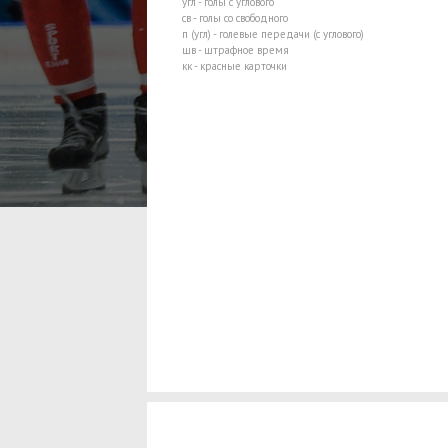
угл - голы с углового
св - голы со свободного
п (угл) - голевые передачи (с углового)
шв - штрафное время
кк - красные карточки