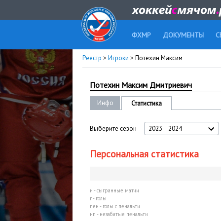
ФХМР
ДОКУМЕНТЫ
С
Реестр
>
Игроки
> Потехин Максим
Потехин Максим Дмитриевич
Инфо
Статистика
Выберите сезон
2023—2024
Персональная статистика
и - сыгранные матчи
г - голы
пен - голы с пенальти
нп - незабитые пенальти