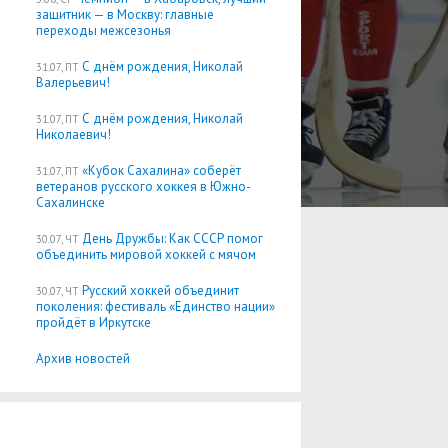
защитник — в Москву: главные
переходы межсезонья
С днём рождения, Николай
31.07, ПТ
Валерьевич!
С днём рождения, Николай
31.07, ПТ
Николаевич!
«Кубок Сахалина» соберёт
31.07, ПТ
ветеранов русского хоккея в Южно-
Сахалинске
День Дружбы: Как СССР помог
30.07, ЧТ
объединить мировой хоккей с мячом
Русский хоккей объединит
30.07, ЧТ
поколения: фестиваль «Единство нации»
пройдёт в Иркутске
Архив новостей