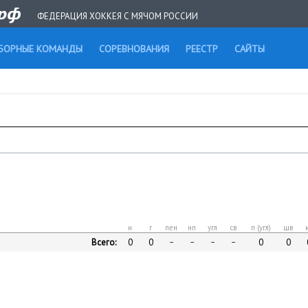
ФЕДЕРАЦИЯ ХОККЕЯ С МЯЧОМ РОССИИ
БОРНЫЕ КОМАНДЫ
СОРЕВНОВАНИЯ
РЕЕСТР
САЙТЫ
и
г
пен
нп
угл
св
п (угл)
шв
Всего:
0
0
0
0
–
–
–
–