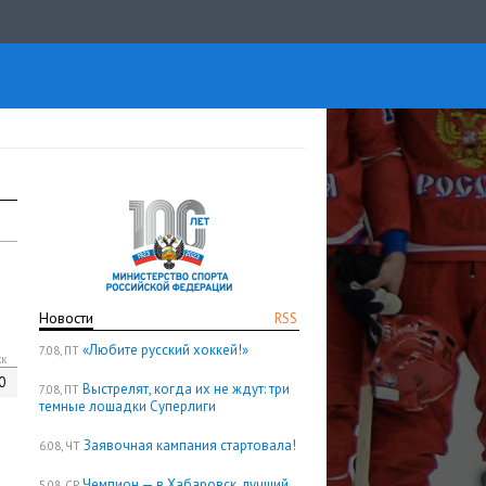
Новости
RSS
«Любите русский хоккей!»
7.08, ПТ
кк
0
Выстрелят, когда их не ждут: три
7.08, ПТ
темные лошадки Суперлиги
Заявочная кампания стартовала!
6.08, ЧТ
Чемпион — в Хабаровск, лучший
5.08, СР