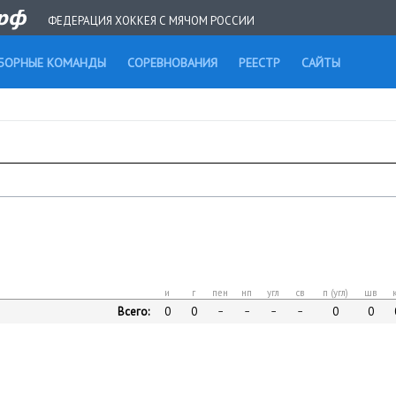
ФЕДЕРАЦИЯ ХОККЕЯ С МЯЧОМ РОССИИ
БОРНЫЕ КОМАНДЫ
СОРЕВНОВАНИЯ
РЕЕСТР
САЙТЫ
и
г
пен
нп
угл
св
п (угл)
шв
Всего:
0
0
0
0
–
–
–
–