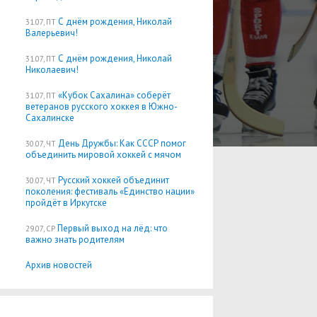
С днём рождения, Николай
31.07, ПТ
Валерьевич!
С днём рождения, Николай
31.07, ПТ
Николаевич!
«Кубок Сахалина» соберёт
31.07, ПТ
ветеранов русского хоккея в Южно-
Сахалинске
День Дружбы: Как СССР помог
30.07, ЧТ
объединить мировой хоккей с мячом
Русский хоккей объединит
30.07, ЧТ
поколения: фестиваль «Единство нации»
пройдёт в Иркутске
Первый выход на лёд: что
29.07, СР
важно знать родителям
Архив новостей