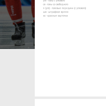
угл - голы с углового
св - голы со свободного
п (угл) - голевые передачи (с углового)
шв - штрафное время
кк - красные карточки