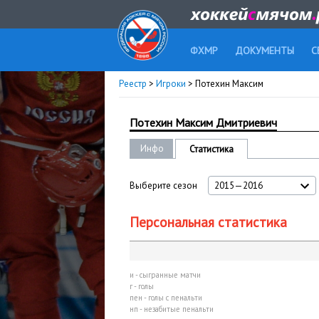
ФХМР
ДОКУМЕНТЫ
С
Реестр
>
Игроки
> Потехин Максим
Потехин Максим Дмитриевич
Инфо
Статистика
Выберите сезон
2015—2016
Персональная статистика
и - сыгранные матчи
г - голы
пен - голы с пенальти
нп - незабитые пенальти