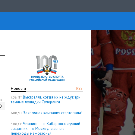
Новости
RSS
Выстрелят, когда их не ждут: три
7.08, ПТ
кк
темные лошадки Суперлиги
0
Заявочная кампания стартовала!
6.08, ЧТ
Чемпион — в Хабаровск, лучший
5.08, СР
защитник — в Москву: главные
переходы межсезонья