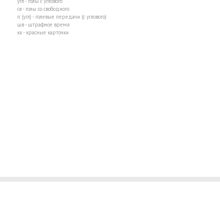
угл - голы с углового
св - голы со свободного
п (угл) - голевые передачи (с углового)
шв - штрафное время
кк - красные карточки