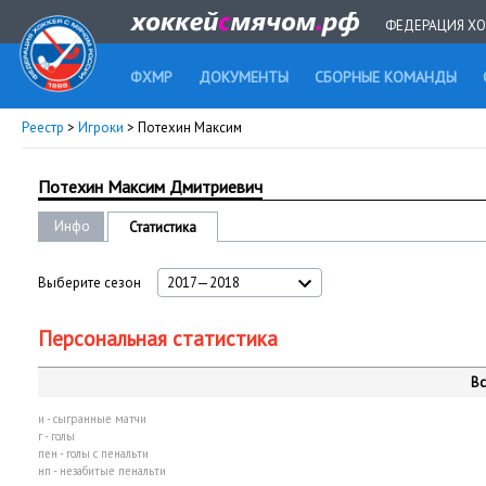
ФЕДЕРАЦИЯ ХО
ФХМР
ДОКУМЕНТЫ
СБОРНЫЕ КОМАНДЫ
Реестр
>
Игроки
> Потехин Максим
Потехин Максим Дмитриевич
Инфо
Статистика
Выберите сезон
2017—2018
Персональная статистика
Вс
и - сыгранные матчи
г - голы
пен - голы с пенальти
нп - незабитые пенальти