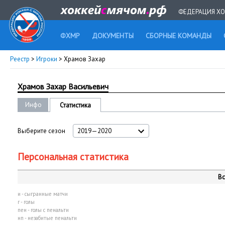
ФЕДЕРАЦИЯ ХО
ФХМР
ДОКУМЕНТЫ
СБОРНЫЕ КОМАНДЫ
Реестр
>
Игроки
> Храмов Захар
Храмов Захар Васильевич
Инфо
Статистика
Выберите сезон
2019—2020
Персональная статистика
Вс
и - сыгранные матчи
г - голы
пен - голы с пенальти
нп - незабитые пенальти