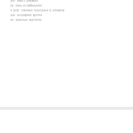
угл - голы с углового
св - голы со свободного
п (угл) - голевые передачи (с углового)
шв - штрафное время
кк - красные карточки