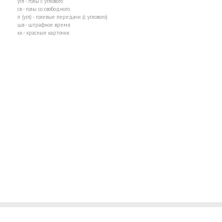
угл - голы с углового
св - голы со свободного
п (угл) - голевые передачи (с углового)
шв - штрафное время
кк - красные карточки