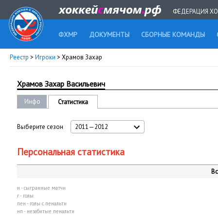
ФЕДЕРАЦИЯ ХО
ФХМР
ДОКУМЕНТЫ
СБОРНЫЕ КОМАНДЫ
Реестр
>
Игроки
> Храмов Захар
Храмов Захар Васильевич
Инфо
Статистика
Выберите сезон
2011—2012
Персональная статистика
Вс
и - сыгранные матчи
г - голы
пен - голы с пенальти
нп - незабитые пенальти