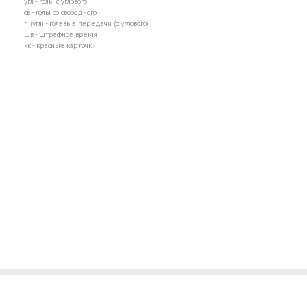
угл - голы с углового
св - голы со свободного
п (угл) - голевые передачи (с углового)
шв - штрафное время
кк - красные карточки