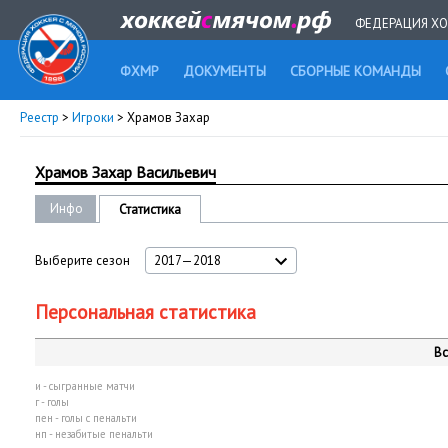
ФЕДЕРАЦИЯ ХО
ФХМР
ДОКУМЕНТЫ
СБОРНЫЕ КОМАНДЫ
Реестр
>
Игроки
> Храмов Захар
Храмов Захар Васильевич
Инфо
Статистика
Выберите сезон
2017—2018
Персональная статистика
Вс
и - сыгранные матчи
г - голы
пен - голы с пенальти
нп - незабитые пенальти