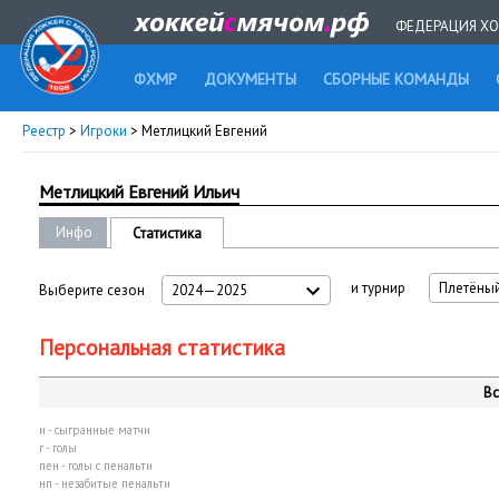
ФЕДЕРАЦИЯ ХО
ФХМР
ДОКУМЕНТЫ
СБОРНЫЕ КОМАНДЫ
Реестр
>
Игроки
> Метлицкий Евгений
Метлицкий Евгений Ильич
Инфо
Статистика
и турнир
Плетёный
Выберите сезон
2024—2025
Персональная статистика
Вс
и - сыгранные матчи
г - голы
пен - голы с пенальти
нп - незабитые пенальти