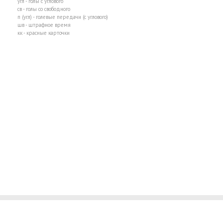
угл - голы с углового
св - голы со свободного
п (угл) - голевые передачи (с углового)
шв - штрафное время
кк - красные карточки