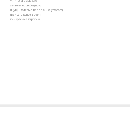
угл - голы с углового
св - голы со свободного
п (угл) - голевые передачи (с углового)
шв - штрафное время
кк - красные карточки