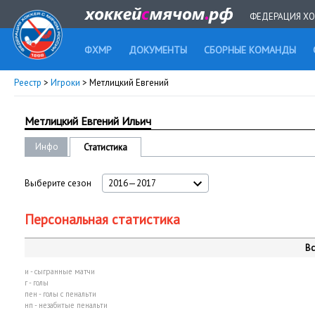
ФЕДЕРАЦИЯ ХО
ФХМР
ДОКУМЕНТЫ
СБОРНЫЕ КОМАНДЫ
Реестр
>
Игроки
> Метлицкий Евгений
Метлицкий Евгений Ильич
Инфо
Статистика
Выберите сезон
2016—2017
Персональная статистика
Вс
и - сыгранные матчи
г - голы
пен - голы с пенальти
нп - незабитые пенальти