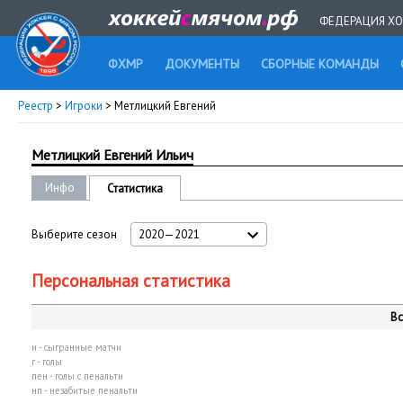
ФЕДЕРАЦИЯ ХО
ФХМР
ДОКУМЕНТЫ
СБОРНЫЕ КОМАНДЫ
Реестр
>
Игроки
> Метлицкий Евгений
Метлицкий Евгений Ильич
Инфо
Статистика
Выберите сезон
2020—2021
Персональная статистика
Вс
и - сыгранные матчи
г - голы
пен - голы с пенальти
нп - незабитые пенальти