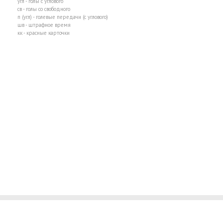
угл - голы с углового
св - голы со свободного
п (угл) - голевые передачи (с углового)
шв - штрафное время
кк - красные карточки