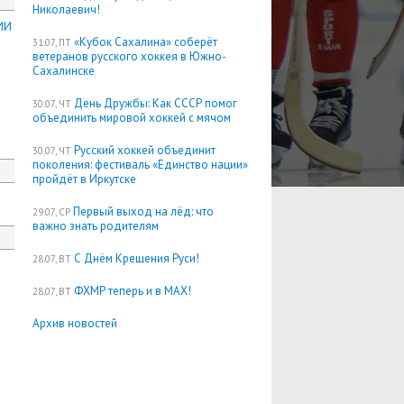
Николаевич!
ИИ
«Кубок Сахалина» соберёт
31.07, ПТ
ветеранов русского хоккея в Южно-
Сахалинске
День Дружбы: Как СССР помог
30.07, ЧТ
объединить мировой хоккей с мячом
Русский хоккей объединит
30.07, ЧТ
поколения: фестиваль «Единство нации»
пройдёт в Иркутске
Первый выход на лёд: что
29.07, СР
важно знать родителям
С Днём Крещения Руси!
28.07, ВТ
ФХМР теперь и в MAX!
28.07, ВТ
Архив новостей