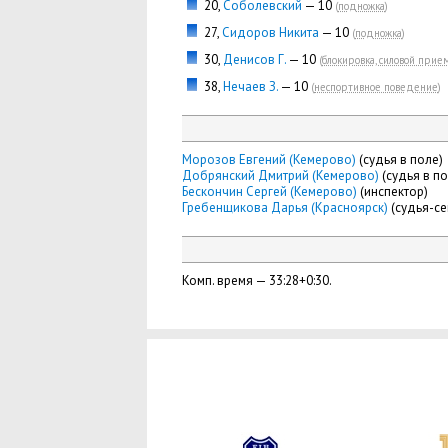
20,
Соболевский
— 10
(
подножка
)
27,
Сидоров Никита
— 10
(
подножка
)
30,
Денисов Г.
— 10
(
блокировка, силовой прие
38,
Нечаев З.
— 10
(
неспортивное поведение
)
Морозов Евгений (Кемерово)
(судья в поле)
Добрянский Дмитрий (Кемерово)
(судья в по
Бескончин Сергей (Кемерово)
(инспектор)
Гребенщикова Дарья (Красноярск)
(судья-се
Комп. время — 33:28+0:30.