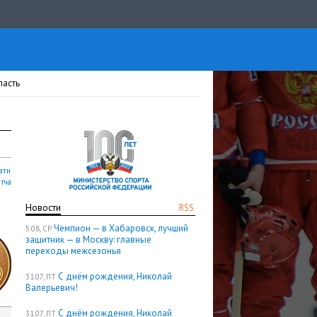
ласть
ати
атча
Новости
RSS
Чемпион — в Хабаровск, лучший
5.08, СР
защитник — в Москву: главные
переходы межсезонья
С днём рождения, Николай
31.07, ПТ
Валерьевич!
С днём рождения, Николай
31.07, ПТ