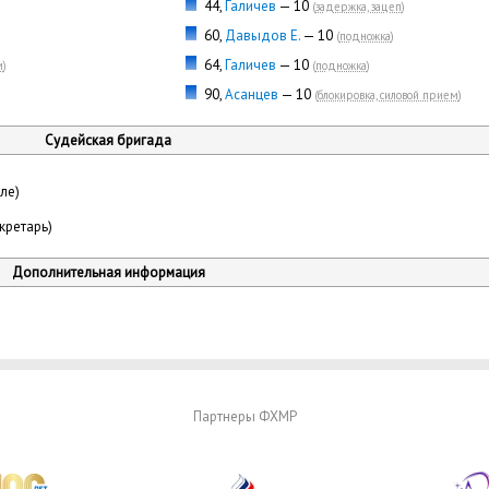
44,
Галичев
— 10
(
задержка, зацеп
)
60,
Давыдов Е.
— 10
(
подножка
)
64,
Галичев
— 10
м
)
(
подножка
)
90,
Асанцев
— 10
(
блокировка, силовой прием
)
Судейская бригада
ле)
кретарь)
Дополнительная информация
Партнеры ФХМР