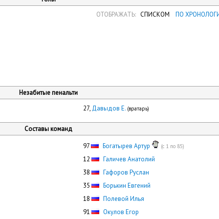
ОТОБРАЖАТЬ:
СПИСКОМ
ПО ХРОНОЛОГ
Незабитые пенальти
27,
Давыдов Е.
(вратарь)
Составы команд
97
Богатырев Артур
(с 1 по 85)
12
Галичев Анатолий
38
Гафоров Руслан
35
Борькин Евгений
18
Полевой Илья
91
Окулов Егор