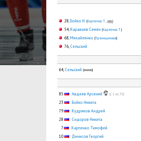
28,
Бойко Н.
(
Карпенко Т.
,
угл.
)
54,
Караваев Семён
(
Карпенко Т.
)
68,
Михайленко
(
Прянишников
)
76,
Сельский
64,
Сельский
(мимо)
85
Авдеев Арсений
(с 1 по 70)
23
Бойко Никита
79
Кудряков Андрей
28
Сидоров Никита
0
7
Карпенко Тимофей
10
Денисов Георгий