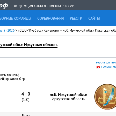
ФЕДЕРАЦИЯ ХОККЕЯ С МЯЧОМ РОССИИ
БОРНЫЕ КОМАНДЫ
СОРЕВНОВАНИЯ
РЕЕСТР
САЙТЫ
ет) - 2026
> «СШОР Кузбасс» Кемерово — «сб. Иркутской обл.» Иркутская об
утской обл.» Иркутская область
версия для печ
протокол м
вскому времени)
лей
|
кр.каток, 0 гр.
4 : 0
«сб. Иркутской обл.»
Иркутская область
(1:0)
Голы