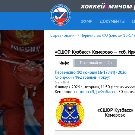
ФХМР
ДОКУМЕНТЫ
С
Соревнования
>
Первенство ФО (юноши 16-17 л
«СШОР Кузбасс» Кемерово — «сб. Ирк
Текстовый онлайн
Инфо
Первенство ФО (юноши 16-17 лет) - 2026
Сибирский Федеральный округ
Матч № 4
6 января 2026 г.,
вторник
, 11:30
(07:30 по моско
Кемерово,
стадион «ЛД «Кузбасс»
|
50 зрите
«СШОР Кузбасс»
Кемерово