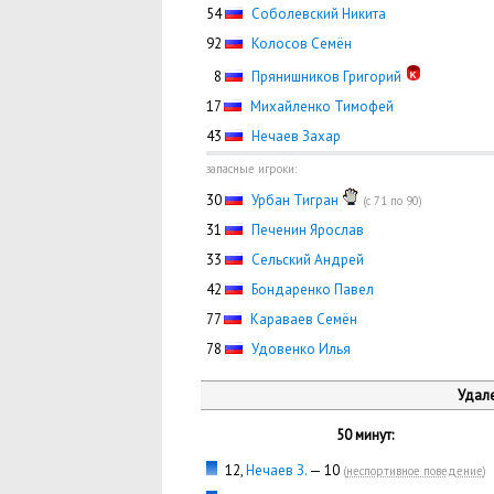
54
Соболевский Никита
92
Колосов Семён
0
8
Прянишников Григорий
17
Михайленко Тимофей
43
Нечаев Захар
запасные игроки:
30
Урбан Тигран
(с 71 по 90)
31
Печенин Ярослав
33
Сельский Андрей
42
Бондаренко Павел
77
Караваев Семён
78
Удовенко Илья
Удале
50 минут:
12,
Нечаев З.
— 10
(
неспортивное поведение
)