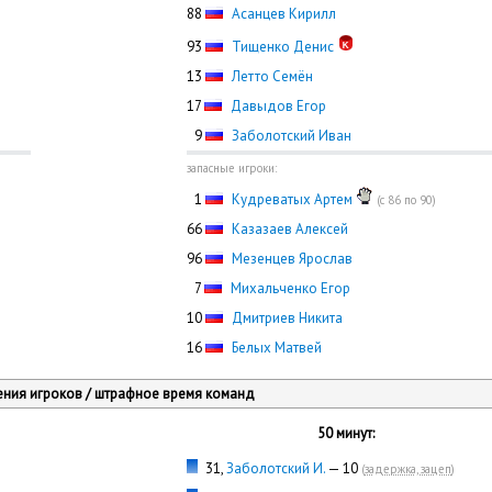
88
Асанцев Кирилл
93
Тищенко Денис
13
Летто Семён
17
Давыдов Егор
0
9
Заболотский Иван
запасные игроки:
0
1
Кудреватых Артем
(с 86 по 90)
66
Казазаев Алексей
96
Мезенцев Ярослав
0
7
Михальченко Егор
10
Дмитриев Никита
16
Белых Матвей
ния игроков / штрафное время команд
50 минут:
31,
Заболотский И.
— 10
(
задержка, зацеп
)