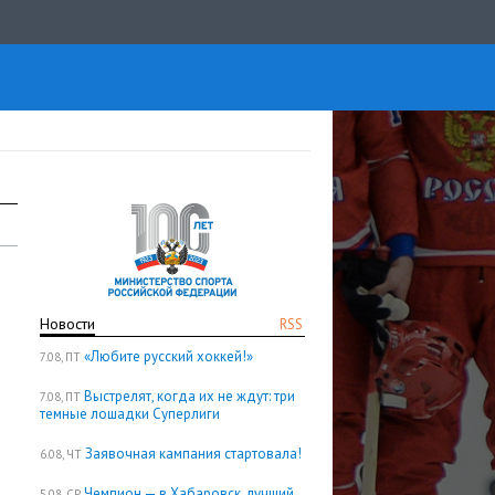
Новости
RSS
«Любите русский хоккей!»
7.08, ПТ
Выстрелят, когда их не ждут: три
7.08, ПТ
темные лошадки Суперлиги
Заявочная кампания стартовала!
6.08, ЧТ
Чемпион — в Хабаровск, лучший
5.08, СР