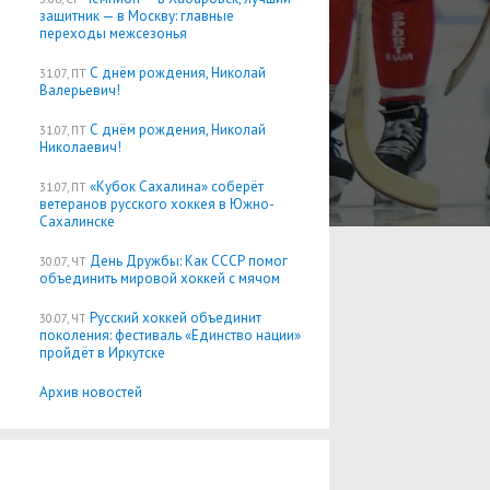
защитник — в Москву: главные
переходы межсезонья
С днём рождения, Николай
31.07, ПТ
Валерьевич!
С днём рождения, Николай
31.07, ПТ
Николаевич!
«Кубок Сахалина» соберёт
31.07, ПТ
ветеранов русского хоккея в Южно-
Сахалинске
День Дружбы: Как СССР помог
30.07, ЧТ
объединить мировой хоккей с мячом
Русский хоккей объединит
30.07, ЧТ
поколения: фестиваль «Единство нации»
пройдёт в Иркутске
Архив новостей