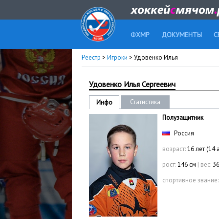
ФХМР
ДОКУМЕНТЫ
С
Реестр
>
Игроки
> Удовенко Илья
Удовенко Илья Сергеевич
Статистика
Инфо
Полузащитник
Россия
возраст:
16 лет (14 
рост:
146 см
|
вес:
36
спортивное звание: