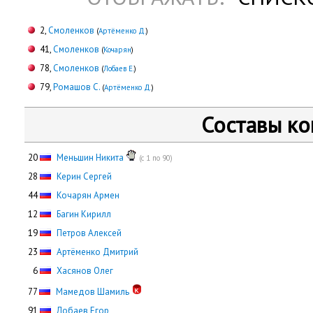
2,
Смоленков
(
Артёменко Д.
)
41,
Смоленков
(
Кочарян
)
78,
Смоленков
(
Лобаев Е.
)
79,
Ромашов С.
(
Артёменко Д.
)
Составы к
20
Меньшин Никита
(с 1 по 90)
28
Керин Сергей
44
Кочарян Армен
12
Багин Кирилл
19
Петров Алексей
23
Артёменко Дмитрий
0
6
Хасянов Олег
77
Мамедов Шамиль
91
Лобаев Егор