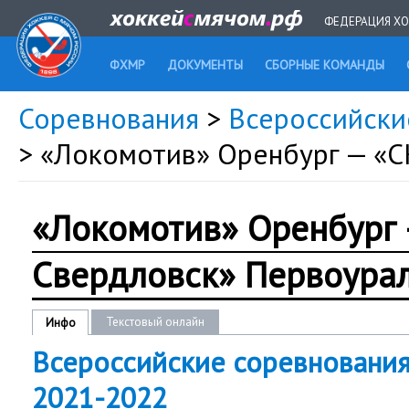
ФЕДЕРАЦИЯ ХО
ФХМР
ДОКУМЕНТЫ
СБОРНЫЕ КОМАНДЫ
Соревнования
>
Всероссийски
> «Локомотив» Оренбург — «
«Локомотив» Оренбург 
Свердловск» Первоура
Текстовый онлайн
Инфо
Всероссийские соревнования
2021-2022