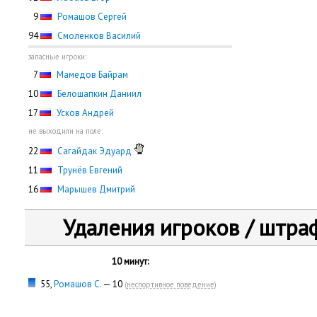
0
9
Ромашов Сергей
94
Смоленков Василий
запасные игроки:
0
7
Мамедов Байрам
10
Белошапкин Даниил
17
Усков Андрей
не выходили на поле:
22
Сагайдак Эдуард
11
Трунёв Евгений
16
Марышев Дмитрий
Удаления игроков / штра
10 минут:
55,
Ромашов С.
— 10
(
неспортивное поведение
)