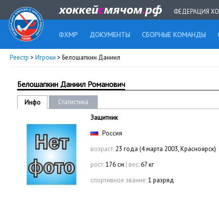
ФЕДЕРАЦИЯ ХО
ФХМР
ДОКУМЕНТЫ
СБОРНЫЕ КОМАНДЫ
Реестр
>
Игроки
> Белошапкин Даниил
Белошапкин Даниил Романович
Статистика
Инфо
Защитник
Россия
возраст:
23 года (4 марта 2003, Красноярск)
рост:
176 см
|
вес:
67 кг
спортивное звание:
1 разряд