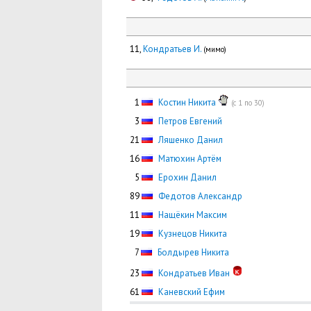
11,
Кондратьев И.
(мимо)
0
1
Костин Никита
(с 1 по 30)
0
3
Петров Евгений
21
Ляшенко Данил
16
Матюхин Артём
0
5
Ерохин Данил
89
Федотов Александр
11
Нащёкин Максим
19
Кузнецов Никита
0
7
Болдырев Никита
23
Кондратьев Иван
61
Каневский Ефим