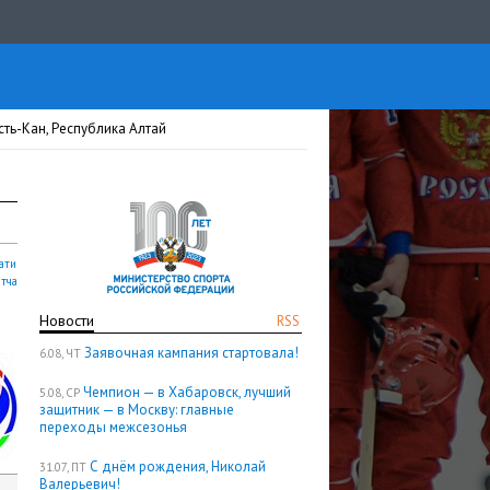
ть-Кан, Республика Алтай
ати
атча
Новости
RSS
Заявочная кампания стартовала!
6.08, ЧТ
Чемпион — в Хабаровск, лучший
5.08, СР
защитник — в Москву: главные
переходы межсезонья
С днём рождения, Николай
31.07, ПТ
Валерьевич!