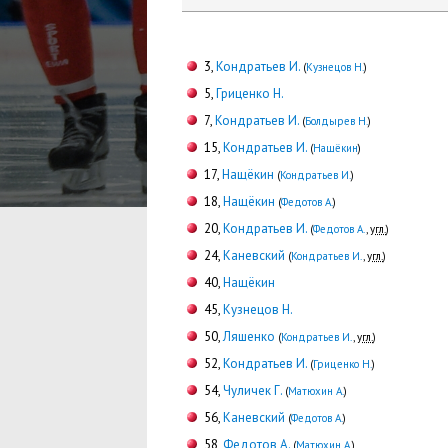
3,
Кондратьев И.
(
Кузнецов Н.
)
5,
Гриценко Н.
7,
Кондратьев И.
(
Болдырев Н.
)
15,
Кондратьев И.
(
Нащёкин
)
17,
Нащёкин
(
Кондратьев И.
)
18,
Нащёкин
(
Федотов А.
)
20,
Кондратьев И.
(
Федотов А.
,
угл.
)
24,
Каневский
(
Кондратьев И.
,
угл.
)
40,
Нащёкин
45,
Кузнецов Н.
50,
Ляшенко
(
Кондратьев И.
,
угл.
)
52,
Кондратьев И.
(
Гриценко Н.
)
54,
Чуличек Г.
(
Матюхин А.
)
56,
Каневский
(
Федотов А.
)
58,
Федотов А.
(
Матюхин А.
)