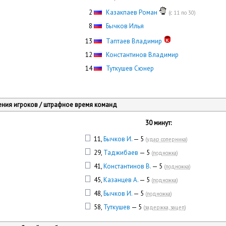
0
2
Казакпаев Роман
(с 11 по 30)
0
8
Бычков Илья
13
Таптаев Владимир
12
Константинов Владимир
14
Туткушев Сюнер
ния игроков / штрафное время команд
30 минут:
11,
Бычков И.
— 5
(
удар соперника
)
29,
Таджибаев
— 5
(
подножка
)
41,
Константинов В.
— 5
(
подножка
)
45,
Казанцев А.
— 5
(
подножка
)
48,
Бычков И.
— 5
(
подножка
)
58,
Туткушев
— 5
(
задержка, зацеп
)