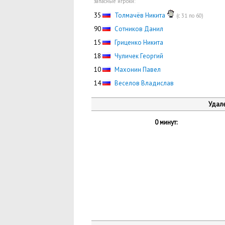
запасные игроки:
35
Толмачёв Никита
(с 31 по 60)
90
Сотников Данил
15
Гриценко Никита
18
Чуличек Георгий
10
Махонин Павел
14
Веселов Владислав
Удале
0 минут: