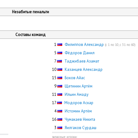
Незабитые пенальти
Составы команд
0
1
Филиппов Александр
(с 1 по 10, с 31 по 60)
0
5
Фёдоров Данил
0
7
Таджибаев Азамат
10
Казанцев Александр
15
Боков Айас
0
9
Щетинин Артём
11
Ильин Амаду
17
Модоров Аскар
0
4
Истомин Артём
16
Чумакаев Никита
0
3
Яилгаков Сурдаш
запасные игроки: