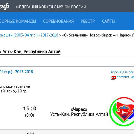
ФЕДЕРАЦИЯ ХОККЕЯ С МЯЧОМ РОССИИ
БОРНЫЕ КОМАНДЫ
СОРЕВНОВАНИЯ
РЕЕСТР
САЙТЫ
ношей (2003-04 гг.р.) - 2017-2018
> «Сибсельмаш» Новосибирск — «Чарас» Ус
 Усть-Кан, Республика Алтай
 гг.р.) - 2017-2018
версия для печ
протокол м
московскому времени)
лей
|
ясно, -10 гр.
15 : 0
«Чарас»
Усть-Кан, Республика Алтай
(8:0)
Голы