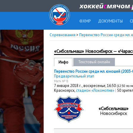
ФХМР
ДОКУМЕНТЫ
С
Соревнования
>
Первенство России среди мл. ю
«Сибсельмаш» Новосибирск — «Чарас»
Текстовый онлайн
Инфо
Первенство России среди мл. юношей (2003-04
Предварительный этап
Матч № 8
7 января 2018 г.,
воскресенье
, 16:50
(12:50 по 
Красноярск,
стадион «Локомотив»
|
50 зрите
«Сибсельмаш»
Новосибирск