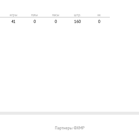
игры
голы
пасы
штр.
кк
41
0
0
160
0
Партнеры ФХМР