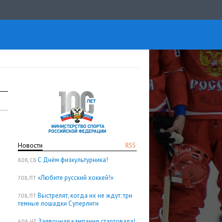
Новости
RSS
С Днём физкультурника!
8.08, СБ
«Любите русский хоккей!»
7.08, ПТ
Выстрелят, когда их не ждут: три
7.08, ПТ
темные лошадки Суперлиги
Заявочная кампания стартовала!
6.08, ЧТ