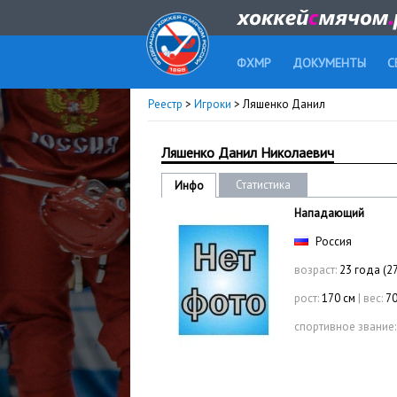
ФХМР
ДОКУМЕНТЫ
С
Реестр
>
Игроки
> Ляшенко Данил
Ляшенко Данил Николаевич
Статистика
Инфо
Нападающий
Россия
возраст:
23 года (2
рост:
170 см
|
вес:
70
спортивное звание: